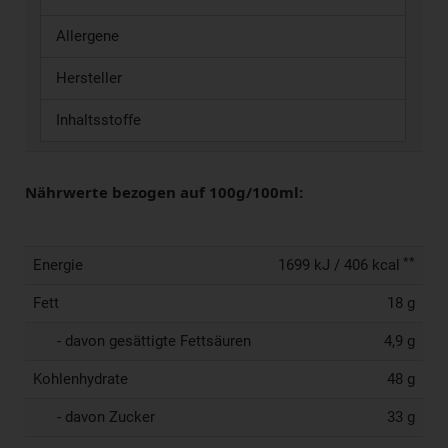
Allergene
Hersteller
Inhaltsstoffe
Nährwerte bezogen auf 100g/100ml:
**
Energie
1699 kJ / 406 kcal
Fett
18 g
- davon gesättigte Fettsäuren
4,9 g
Kohlenhydrate
48 g
- davon Zucker
33 g