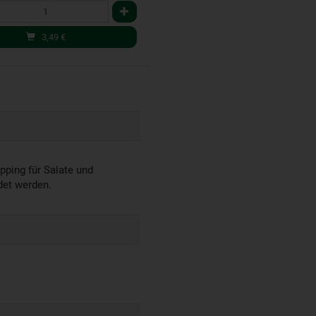
3,49
€
ping für Salate und
det werden.