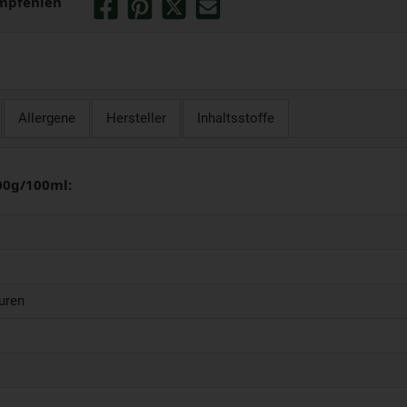
mpfehlen
Allergene
Hersteller
Inhaltsstoffe
00g/100ml:
uren