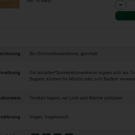
inkl. 7% MwSt.
Anzahl
eichnung
Bio-Sonnenblumenkerne, geschält
hreibung
Die bioladen*Sonnenblumenkerne eignen sich als Top
Suppen, können für Müslis oder zum Backen verwen
shinweis
Trocken lagern, vor Licht und Wärme schützen
rnährung
Vegan, Vegetarisch