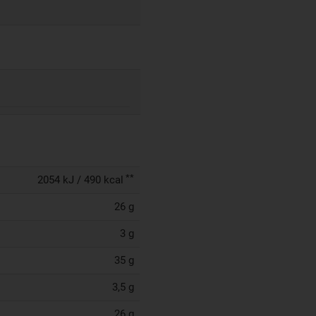
**
2054 kJ / 490 kcal
26 g
3 g
35 g
3,5 g
26 g