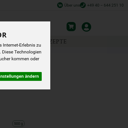
Über uns
+49 40 – 644 251 10
OR
NSPIRATION
REZEPTE
Internet-Erlebnis zu
. Diese Technologien
sucher kommen oder
instellungen ändern
500 g