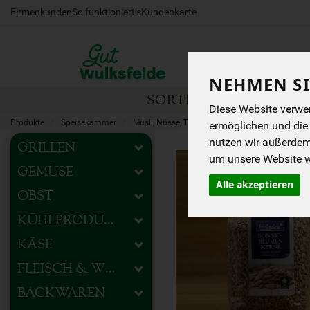
Firmenkunden
So funktioniert’s
Kundenkarte
NEHMEN SI
SORTIMENT
HOFEIG
Diese Website verwen
Produkte
Speisekammer
Müsli, Nüsse, Trockenfrüchte
Nüsse & Saate
ermöglichen und die
nutzen wir außerde
GRILLEN
um unsere Website we
GEMÜSE
Alle akzeptieren
OBST
KÜHLPRODUKTE
KÄSE
FLEISCH & WURST
BACKWAREN