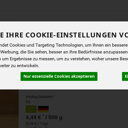
Produkt
E IHRE COOKIE-EINSTELLUNGEN V
ENES
BIOKISTEN
ANGEBOTE
NEUES
I
det Cookies und Targeting Technologien, um Ihnen ein besseres 
n
 Werbung, die Sie sehen, besser an Ihre Bedürfnisse anzupassen
m um Ergebnisse zu messen, um zu verstehen, woher unsere Be
SONNENBLUMENKERNE
iter zu entwickeln.
Nur essenzielle Cookies akzeptieren
E
als Topping oder Zutat für deftige und süße
Speisen
Weiling bioladen*
EG
*
3,49 €
/ 500 g
(6,98 € / 1 kg)