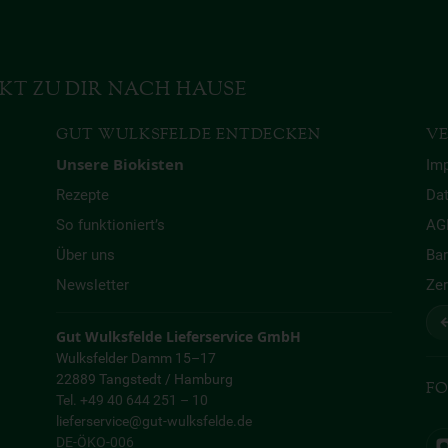
KT ZU DIR NACH HAUSE
GUT WULKSFELDE ENTDECKEN
VE
Unsere Biokisten
Im
Rezepte
Da
So funktioniert’s
AG
Über uns
Bar
Newsletter
Zer
↩
Gut Wulksfelde Lieferservice GmbH
Wulksfelder Damm 15–17
22889 Tangstedt / Hamburg
FO
Tel. +49 40 644 251 – 10
lieferservice@gut-wulksfelde.de
DE-ÖKO-006