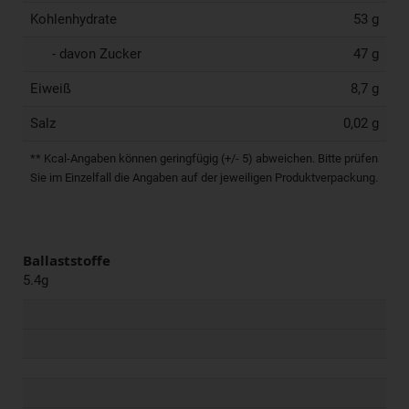
Kohlenhydrate
53 g
- davon Zucker
47 g
Eiweiß
8,7 g
Salz
0,02 g
** Kcal-Angaben können geringfügig (+/- 5) abweichen. Bitte prüfen
Sie im Einzelfall die Angaben auf der jeweiligen Produktverpackung.
Ballaststoffe
5.4g