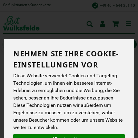
So funktioniert’s
Kundenkarte
+49 40 – 644 251 10
Toggle
cart
Naschen & Knabbern
Riegel & Confiserie
NEHMEN SIE IHRE COOKIE-
EINSTELLUNGEN VOR
CASHEW DATTEL RIEGEL
Diese Website verwendet Cookies und Targeting
Cashew Dattel
Technologien, um Ihnen ein besseres Internet-
Fruchtriegel
Erlebnis zu ermöglichen und die Werbung, die Sie
Lubs
sehen, besser an Ihre Bedürfnisse anzupassen.
EG
Diese Technologien nutzen wir außerdem um
Ergebnisse zu messen, um zu verstehen, woher
*
1,49 €
/ 40 g
unsere Besucher kommen oder um unsere Website
(37,25 € / 1 kg)
weiter zu entwickeln.
inkl. 7% MwSt.