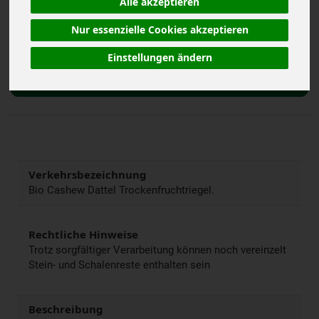
Alle akzeptieren
Nur essenzielle Cookies akzeptieren
40 g
Anzahl
Einstellungen ändern
1,49
€
Verkehrsbezeichnung
Bio Cashew Dattel Trockenfruchtriegel.
Rechtliche Hinweise
Trotz sorgfältiger Verarbeitung können noch vereinzelt
Stein- und Schalenreste enthalten sein
Beschreibung