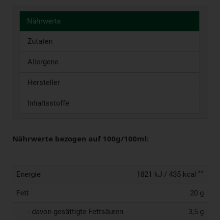
Nährwerte
Zutaten
Allergene
Hersteller
Inhaltsstoffe
Nährwerte bezogen auf 100g/100ml:
**
Energie
1821 kJ / 435 kcal
Fett
20 g
- davon gesättigte Fettsäuren
3,5 g