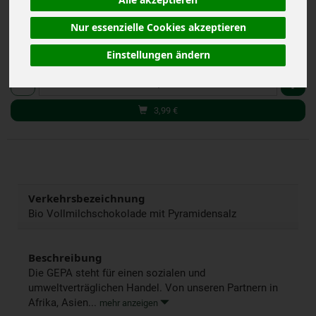
Alle akzeptieren
*
3,99 €
/ 100 g
(39,90 € / kg)
Nur essenzielle Cookies akzeptieren
inkl. 7% MwSt.
Einstellungen ändern
100 g
Anzahl
3,99
€
Verkehrsbezeichnung
Bio Vollmilchschokolade mit Pyramidensalz
Beschreibung
Die GEPA steht für einen sozialen und
umweltverträglichen Handel. Von unseren Partnern in
Afrika, Asien...
mehr anzeigen