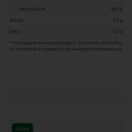
- davon Zucker
46,4 g
Eiweiß
8,3 g
Salz
0,7 g
** Kcal-Angaben können geringfügig (+/- 5) abweichen. Bitte prüfen
Sie im Einzelfall die Angaben auf der jeweiligen Produktverpackung.
Zurück