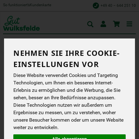
So funktioniert’s
Kundenkarte
+49 40 – 644 251 10
Toggle
cart
Naschen & Knabbern
Schokolade
NEHMEN SIE IHRE COOKIE-
EINSTELLUNGEN VOR
VOLLMILCH FLEUR DE
Diese Website verwendet Cookies und Targeting
SEL, 37%
Technologien, um Ihnen ein besseres Internet-
Erlebnis zu ermöglichen und die Werbung, die Sie
Die GEPA handelt seit
1975 fair - aus
sehen, besser an Ihre Bedürfnisse anzupassen.
Überzeugung und mit
Diese Technologien nutzen wir außerdem um
Leidenschaft.
Ergebnisse zu messen, um zu verstehen, woher
Gepa
unsere Besucher kommen oder um unsere Website
DN
Handelsklasse
--
weiter zu entwickeln.