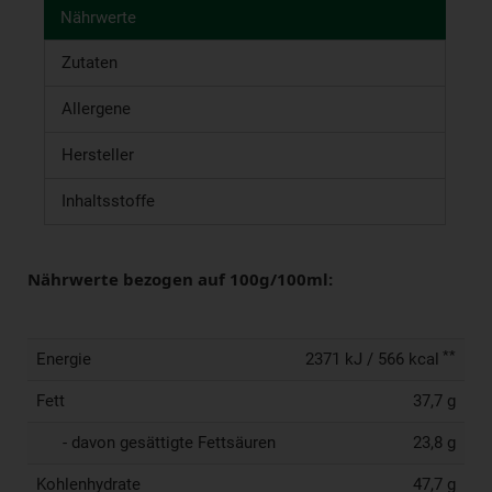
Nährwerte
Zutaten
Allergene
Hersteller
Inhaltsstoffe
Nährwerte bezogen auf 100g/100ml:
**
Energie
2371 kJ / 566 kcal
Fett
37,7 g
- davon gesättigte Fettsäuren
23,8 g
Kohlenhydrate
47,7 g