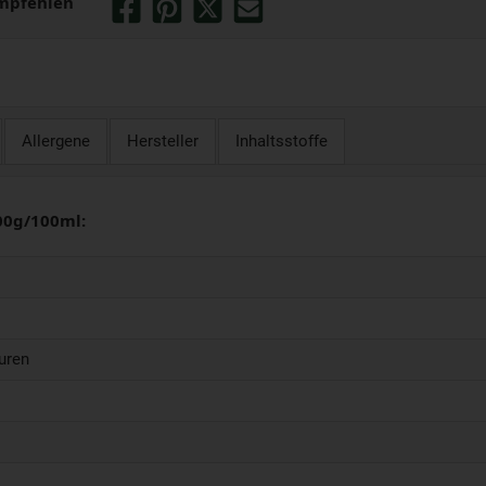
mpfehlen
Allergene
Hersteller
Inhaltsstoffe
00g/100ml:
uren