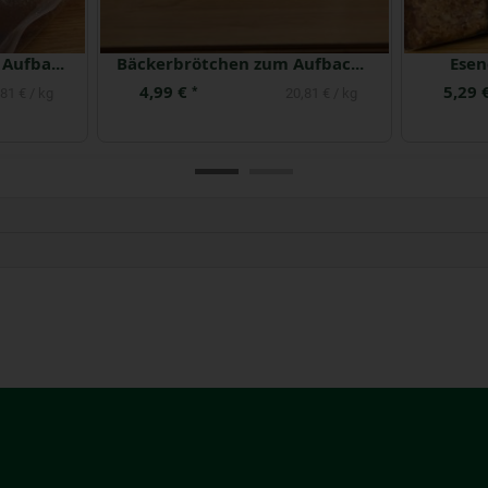
Vollkornbrötchen zum Aufbacken 6 Stück gemischt
Bäckerbrötchen zum Aufbacken 6 Stück
Esen
4,99 €
5,29 
*
81 € / kg
20,81 € / kg