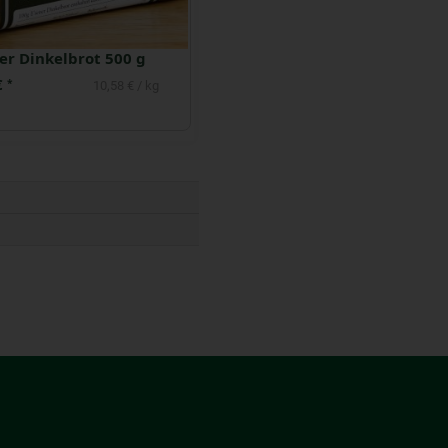
er Dinkelbrot 500 g
Pumpernickel Davert 250 g
€
1,99 €
*
*
10,58 € / kg
7,96 € / kg