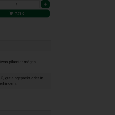
7,78
€
 etwas pikanter mögen.
 C, gut eingepackt oder in
erhindern.
h