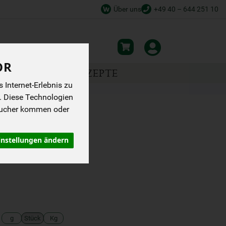
Über uns
+49 40 – 644 251 10
OR
NSPIRATION
REZEPTE
Internet-Erlebnis zu
. Diese Technologien
sucher kommen oder
LT 50%
instellungen ändern
g
Stück
Kg