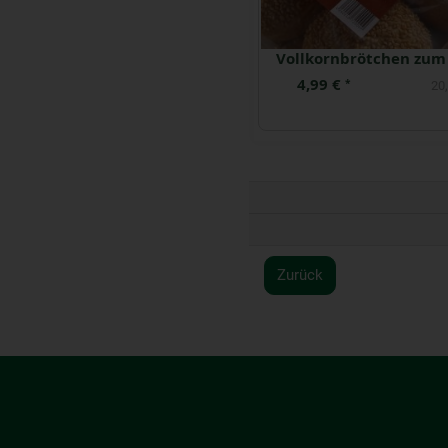
Dinkelsemmel zum Aufbacken 6 Stück
5,99 €
4,99 €
*
*
24,98 € / kg
20,
Zurück