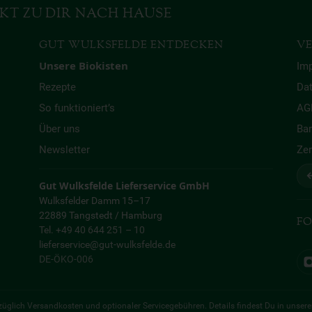
KT ZU DIR NACH HAUSE
GUT WULKSFELDE ENTDECKEN
VE
Unsere Biokisten
Im
Rezepte
Da
So funktioniert’s
AG
Über uns
Bar
Newsletter
Zer
↩
Gut Wulksfelde Lieferservice GmbH
Wulksfelder Damm 15–17
22889 Tangstedt / Hamburg
FO
Tel. +49 40 644 251 – 10
lieferservice@gut-wulksfelde.de
DE-ÖKO-006
 zuzüglich Versandkosten und optionaler Servicegebühren. Details findest Du in unser