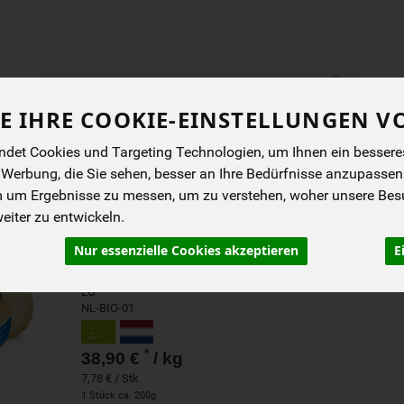
Produkt
E IHRE COOKIE-EINSTELLUNGEN V
ENES
BIOKISTEN
ANGEBOTE
NEUES
I
det Cookies und Targeting Technologien, um Ihnen ein besseres 
 Werbung, die Sie sehen, besser an Ihre Bedürfnisse anzupassen
m um Ergebnisse zu messen, um zu verstehen, woher unsere Be
ZIEGEN GOUDA MITTELA
iter zu entwickeln.
mittelalter Ziegen-Gouda
Nur essenzielle Cookies akzeptieren
E
Bastiaansen
EG
NL-BIO-01
*
38,90 €
/ kg
7,78 € / Stk
1 Stück ca. 200g