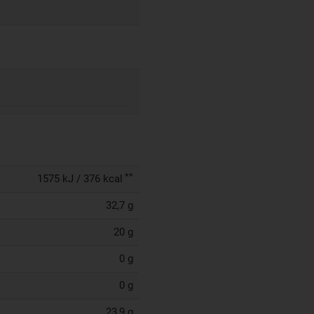
**
1575 kJ / 376 kcal
32,7 g
20 g
0 g
0 g
23,9 g