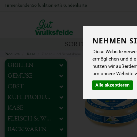
Firmenkunden
So funktioniert’s
Kundenkarte
NEHMEN SI
SORTIMENT
HOFEIG
Diese Website verwen
Produkte
Käse
Ziegen- und Schafskäse
ermöglichen und die
GRILLEN
nutzen wir außerde
um unsere Website we
GEMÜSE
Alle akzeptieren
OBST
KÜHLPRODUKTE
KÄSE
FLEISCH & WURST
BACKWAREN