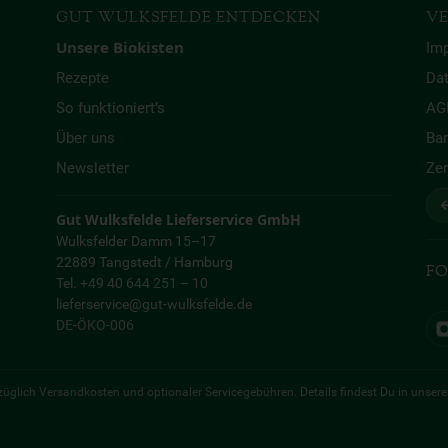
GUT WULKSFELDE ENTDECKEN
VE
Unsere Biokisten
Im
Rezepte
Da
So funktioniert’s
AG
Über uns
Bar
Newsletter
Zer
↩
Gut Wulksfelde Lieferservice GmbH
Wulksfelder Damm 15–17
22889 Tangstedt / Hamburg
FO
Tel. +49 40 644 251 – 10
lieferservice@gut-wulksfelde.de
DE-ÖKO-006
 zuzüglich Versandkosten und optionaler Servicegebühren. Details findest Du in unser