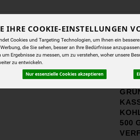
Produkt
E IHRE COOKIE-EINSTELLUNGEN V
det Cookies und Targeting Technologien, um Ihnen ein besseres 
ENES
BIOKISTEN
ANGEBOTE
NEUES
I
 Werbung, die Sie sehen, besser an Ihre Bedürfnisse anzupassen
m um Ergebnisse zu messen, um zu verstehen, woher unsere Be
iter zu entwickeln.
Schweinefleisch
Nur essenzielle Cookies akzeptieren
E
PRO
GRÜ
KAS
KOH
500 
VER