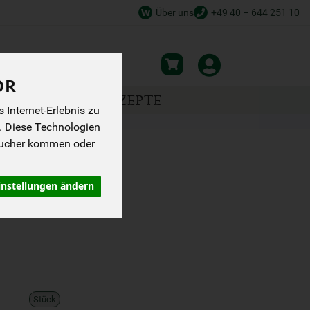
Über uns
+49 40 – 644 251 10
OR
NSPIRATION
REZEPTE
Internet-Erlebnis zu
. Diese Technologien
sucher kommen oder
FELDE CA.
instellungen ändern
Stück