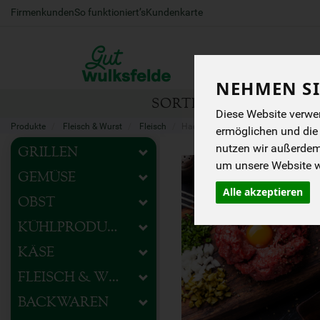
Firmenkunden
So funktioniert’s
Kundenkarte
NEHMEN SI
SORTIMENT
HOFEIG
Diese Website verwen
Produkte
Fleisch & Wurst
Fleisch
Hackfleisch
ermöglichen und die
nutzen wir außerde
GRILLEN
um unsere Website we
GEMÜSE
Alle akzeptieren
OBST
KÜHLPRODUKTE
KÄSE
FLEISCH & WURST
BACKWAREN