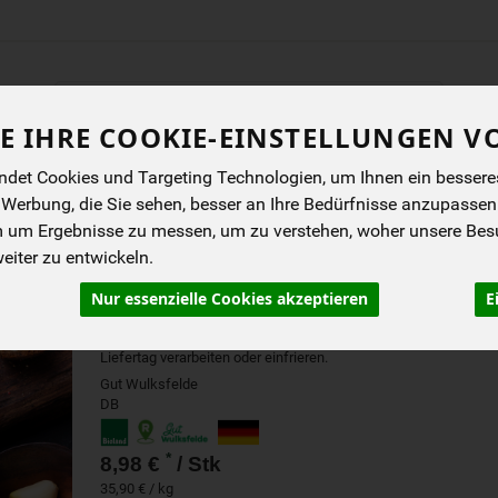
Produkt
E IHRE COOKIE-EINSTELLUNGEN V
ENES
BIOKISTEN
ANGEBOTE
NEUES
I
det Cookies und Targeting Technologien, um Ihnen ein besseres 
 Werbung, die Sie sehen, besser an Ihre Bedürfnisse anzupassen
m um Ergebnisse zu messen, um zu verstehen, woher unsere Be
BEEFSTEAKHACK WULKS
iter zu entwickeln.
250 G
Nur essenzielle Cookies akzeptieren
E
Kurzes MHD (Frischeprodukt): Bitte am
Liefertag verarbeiten oder einfrieren.
Gut Wulksfelde
DB
*
8,98 €
/ Stk
35,90 € / kg