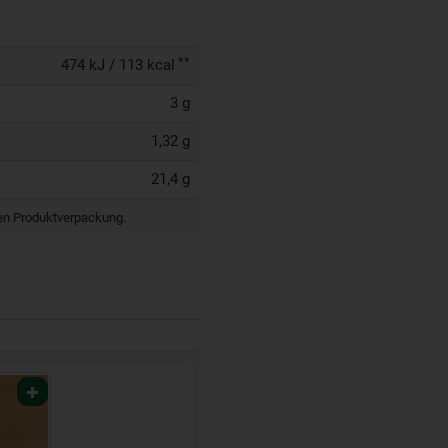
**
474 kJ / 113 kcal
3 g
1,32 g
21,4 g
igen Produktverpackung.