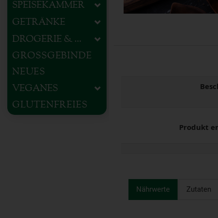
SPEISEKAMMER
GETRÄNKE
DROGERIE & HAUSHALT
GROSSGEBINDE
NEUES
Besc
VEGANES
GLUTENFREIES
Produkt e
Nährwerte
Zutaten