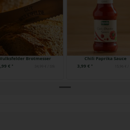
Wulksfelder Brotmesser
Chili Paprika Sauce
,99 €
3,99 €
*
*
34,99 € / Stk
15,96 € / 