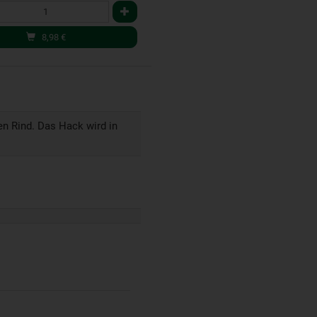
8,98
€
en Rind. Das Hack wird in