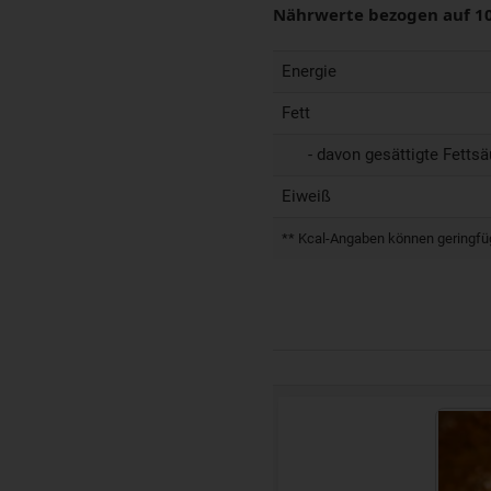
Nährwerte bezogen auf 1
Energie
Fett
- davon gesättigte Fettsä
Eiweiß
** Kcal-Angaben können geringfügi