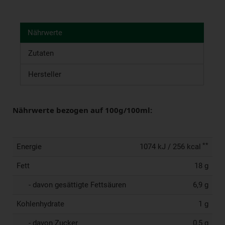
Nährwerte
Zutaten
Hersteller
Nährwerte bezogen auf 100g/100ml:
**
Energie
1074 kJ / 256 kcal
Fett
18 g
- davon gesättigte Fettsäuren
6,9 g
Kohlenhydrate
1 g
- davon Zucker
0,5 g