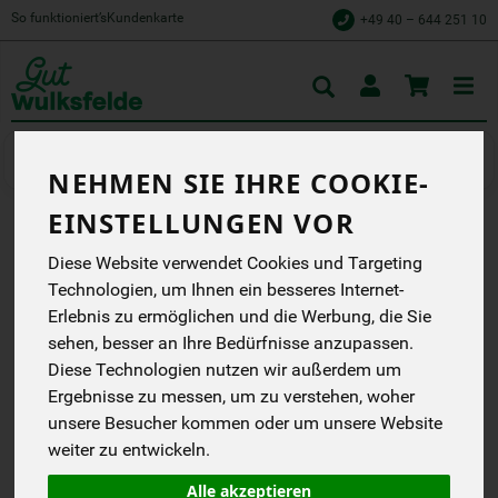
So funktioniert’s
Kundenkarte
+49 40 – 644 251 10
Toggle
cart
Wurstaufschnitt
Wurst vom Schwein
NEHMEN SIE IHRE COOKIE-
EINSTELLUNGEN VOR
SCHINKENWÜRFEL CA.
Diese Website verwendet Cookies und Targeting
250 G WULKSFELDE
Technologien, um Ihnen ein besseres Internet-
Erlebnis zu ermöglichen und die Werbung, die Sie
Gut Wulksfelde
sehen, besser an Ihre Bedürfnisse anzupassen.
DB
Diese Technologien nutzen wir außerdem um
Ergebnisse zu messen, um zu verstehen, woher
*
9,98 €
/ Stk
unsere Besucher kommen oder um unsere Website
39,90 € / kg
weiter zu entwickeln.
1 Stück ca. 250g
(39,90 € / kg)
Alle akzeptieren
inkl. 7% MwSt.