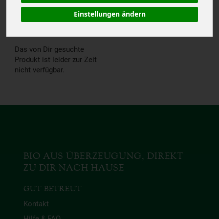
NICHT
Einstellungen ändern
VERFÜGBAR.
Das von Dir gesuchte
Produkt ist leider zur Zeit
nicht verfügbar.
BIO AUS ÜBERZEUGUNG, DIREKT
ZU DIR NACH HAUSE
GUT BETREUT
Kontakt
Hilfe & FAQ