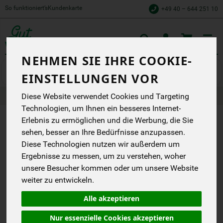
So funktioniert’s
Kundenkarte
+49 40 – 644 251 10
Toggle
cart
NEHMEN SIE IHRE COOKIE-
Fleisch
Hackfleisch
EINSTELLUNGEN VOR
Produkte
Fleisch & Wurst
Fleisch
Hackfleisch
Diese Website verwendet Cookies und Targeting
Technologien, um Ihnen ein besseres Internet-
Erlebnis zu ermöglichen und die Werbung, die Sie
PRODUKT
sehen, besser an Ihre Bedürfnisse anzupassen.
"GEMISCHTES
Diese Technologien nutzen wir außerdem um
Ergebnisse zu messen, um zu verstehen, woher
HACK
unsere Besucher kommen oder um unsere Website
SCHWEIN/RIND
weiter zu entwickeln.
WULKSFELDE
Alle akzeptieren
CA. 500 G"
Nur essenzielle Cookies akzeptieren