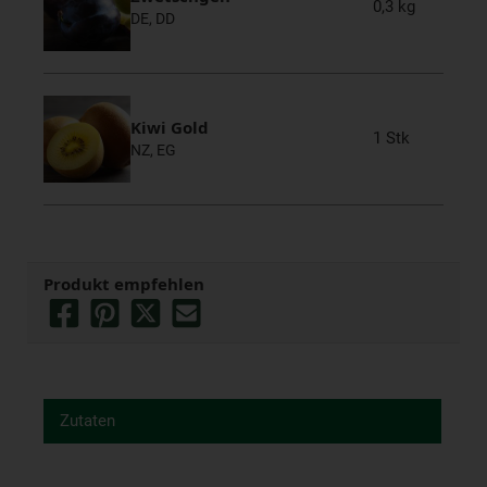
0,3 kg
DE, DD
Kiwi Gold
1 Stk
NZ, EG
Produkt empfehlen
Zutaten