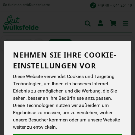
So funktioniert’s
Kundenkarte
+49 40 – 644 251 10
Toggle
cart
Biokisten
NEHMEN SIE IHRE COOKIE-
EINSTELLUNGEN VOR
HANDOBST
Diese Website verwendet Cookies und Targeting
---
*
Technologien, um Ihnen ein besseres Internet-
ca. 11,00 €
/
Erlebnis zu ermöglichen und die Werbung, die Sie
Handobst
sehen, besser an Ihre Bedürfnisse anzupassen.
inkl. 7% MwSt.
Diese Technologien nutzen wir außerdem um
Ergebnisse zu messen, um zu verstehen, woher
unsere Besucher kommen oder um unsere Website
weiter zu entwickeln.