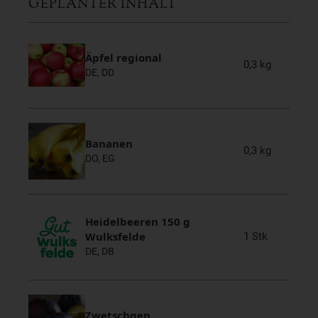
GEPLANTER INHALT
Äpfel regional
0,3 kg
DE, DD
Bananen
0,3 kg
DO, EG
Heidelbeeren 150 g
1 Stk
Wulksfelde
DE, DB
Zwetschgen