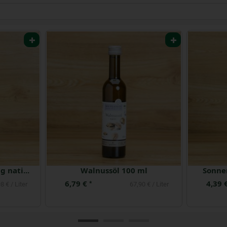
Leinöl 250 ml
Olivenöl mild na
4,99 €
16,99 €
*
*
19,96 € / Liter