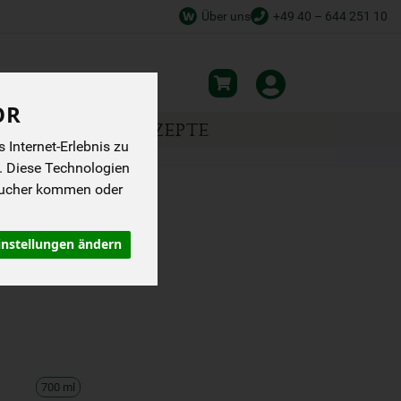
Über uns
+49 40 – 644 251 10
OR
NSPIRATION
REZEPTE
Internet-Erlebnis zu
. Diese Technologien
sucher kommen oder
RBONARA
instellungen ändern
700 ml