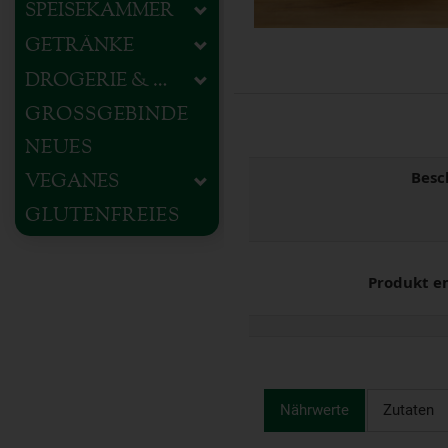
SPEISEKAMMER
GETRÄNKE
DROGERIE & HAUSHALT
GROSSGEBINDE
NEUES
Besc
VEGANES
GLUTENFREIES
Produkt e
Nährwerte
Zutaten