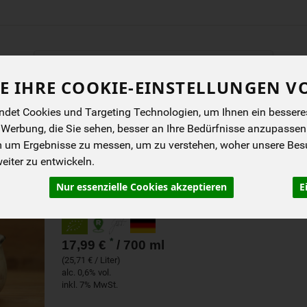
Produkt
E IHRE COOKIE-EINSTELLUNGEN V
ENES
BIOKISTEN
ANGEBOTE
NEUES
I
det Cookies und Targeting Technologien, um Ihnen ein besseres 
 Werbung, die Sie sehen, besser an Ihre Bedürfnisse anzupassen
m um Ergebnisse zu messen, um zu verstehen, woher unsere Be
GUTSKÜCHE SAUCE CA
iter zu entwickeln.
Nur essenzielle Cookies akzeptieren
E
Gutsküche
EG
*
17,99 €
/ 700 ml
(25,71 € / Liter)
alc. 0,6% vol.
inkl. 7% MwSt.