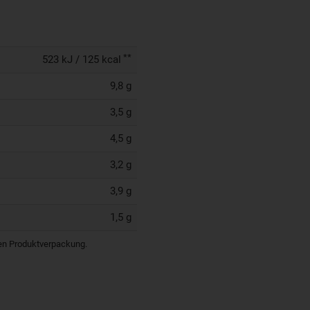
**
523 kJ / 125 kcal
9,8 g
3,5 g
4,5 g
3,2 g
3,9 g
1,5 g
igen Produktverpackung.