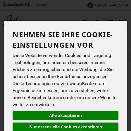
So funktioniert’s
Kundenkarte
+49 40 – 644 251 10
Toggle
NEHMEN SIE IHRE COOKIE-
cart
Speisekammer
Vorratskammer
EINSTELLUNGEN VOR
Diese Website verwendet Cookies und Targeting
Produkte
Speisekammer
Vorratskammer
Technologien, um Ihnen ein besseres Internet-
Erlebnis zu ermöglichen und die Werbung, die Sie
PRODUKT "6X
sehen, besser an Ihre Bedürfnisse anzupassen.
Diese Technologien nutzen wir außerdem um
KICHERERBSEN"
Ergebnisse zu messen, um zu verstehen, woher
NICHT
unsere Besucher kommen oder um unsere Website
VERFÜGBAR.
weiter zu entwickeln.
Alle akzeptieren
Das von Dir gesuchte Produkt
Nur essenzielle Cookies akzeptieren
ist leider zur Zeit nicht