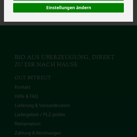
verfügbar.
Einstellungen ändern
BIO AUS ÜBERZEUGUNG, DIREKT
ZU DIR NACH HAUSE
GUT BETREUT
Kontakt
Hilfe & FAQ
Lieferung & Versandkosten
Liefergebiet / PLZ prüfen
Reklamation
Zahlung & Rechnungen