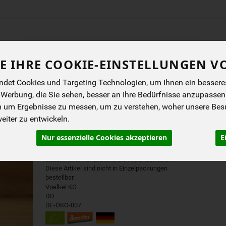
Produkt
E IHRE COOKIE-EINSTELLUNGEN V
ENES
BIOKISTEN
ANGEBOTE
NEUES
I
det Cookies und Targeting Technologien, um Ihnen ein besseres 
 Werbung, die Sie sehen, besser an Ihre Bedürfnisse anzupassen
m um Ergebnisse zu messen, um zu verstehen, woher unsere Be
INGWERSAFT
iter zu entwickeln.
Sich bevorraten und dabei sparen. In unserer
Nur essenzielle Cookies akzeptieren
E
neuen Kategorie können sie Artikel in ganzen
Großhandelsgebinden bestellen und erhalten
dabei immer mindestens 5% Preisnachlass.
Diese Artikel sind nicht in Einzelpackungen
bestellbar.
Voelkel KG
DD
DE-ÖKO-007