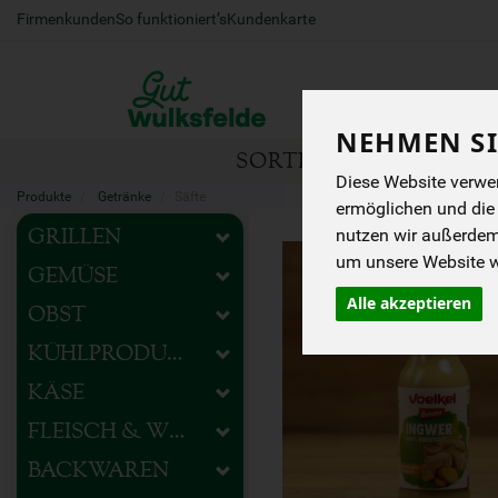
Firmenkunden
So funktioniert’s
Kundenkarte
NEHMEN SI
SORTIMENT
HOFEIG
Diese Website verwen
Produkte
Getränke
Säfte
ermöglichen und die
nutzen wir außerde
GRILLEN
um unsere Website we
GEMÜSE
Alle akzeptieren
OBST
KÜHLPRODUKTE
KÄSE
FLEISCH & WURST
BACKWAREN