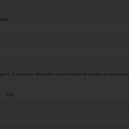
uren
g (+/- 5) abweichen. Bitte prüfen Sie im Einzelfall die Angaben auf der jeweil
0.0g