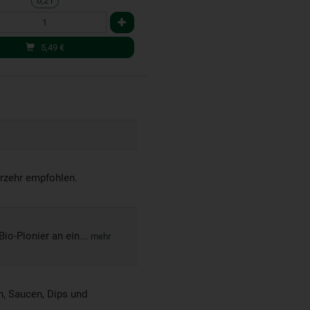
0,2 l
5,49
€
erzehr empfohlen.
io-Pionier an ein...
mehr
, Saucen, Dips und