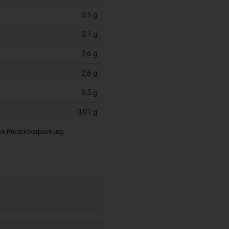
0,5 g
0,1 g
2,6 g
2,6 g
0,5 g
0,01 g
igen Produktverpackung.