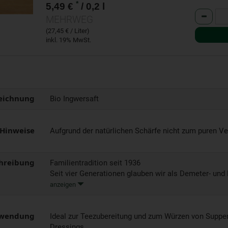
*
5,49 €
/ 0,2 l
Anzahl
MEHRWEG
(27,45 € / Liter)
inkl. 19% MwSt.
eichnung
Bio Ingwersaft
 Hinweise
Aufgrund der natürlichen Schärfe nicht zum puren V
hreibung
Familientradition seit 1936
Seit vier Generationen glauben wir als Demeter- und B
anzeigen
wendung
Ideal zur Teezubereitung und zum Würzen von Suppen
Dressings.