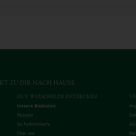
KT ZU DIR NACH HAUSE
GUT WULKSFELDE ENTDECKEN
VE
Unsere Biokisten
Im
Rezepte
Da
So funktioniert’s
AG
Über uns
Bar