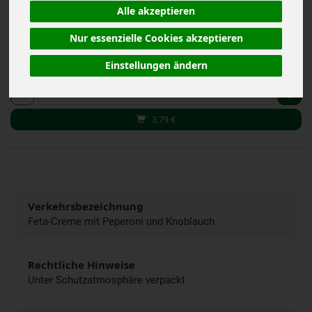
Alle akzeptieren
*
3,79 €
/ 125 g
(30,32 € / kg)
Nur essenzielle Cookies akzeptieren
inkl. 7% MwSt.
Einstellungen ändern
125 g
Anzahl
3,79
€
Verkehrsbezeichnung
Feta-Creme mit Peperoni und Knoblauch
Rechtliche Hinweise
Unter Schutzatmosphäre verpackt