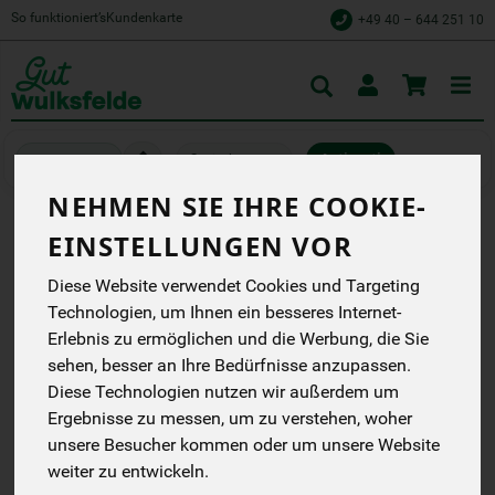
So funktioniert’s
Kundenkarte
+49 40 – 644 251 10
Toggle
cart
Speisekammer
Antipasti
NEHMEN SIE IHRE COOKIE-
EINSTELLUNGEN VOR
FETA CREME PEPERONI
Diese Website verwendet Cookies und Targeting
UND KNOBLAUCH 125 G
Technologien, um Ihnen ein besseres Internet-
Sheepy Käse-Creme mit
Erlebnis zu ermöglichen und die Werbung, die Sie
Knobl.+Peperoncini 125 g
sehen, besser an Ihre Bedürfnisse anzupassen.
aus Schaf- und
Ziegenmilch
Diese Technologien nutzen wir außerdem um
Isana / bioverde
Ergebnisse zu messen, um zu verstehen, woher
EG
unsere Besucher kommen oder um unsere Website
Handelsklasse
--
DE-ÖKO-007
weiter zu entwickeln.