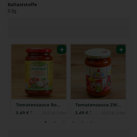
Ballaststoffe
0.5g
he Bolognese ZW
Tomatensauce Roasted Garlic
Tomatensauce ZW Kinder
3,49 €
3,49 €
0
*
*
 kg
10,57 € / Liter
10,27 € / Liter