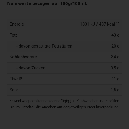
Nährwerte bezogen auf 100g/100ml:
**
Energie
1831 kJ / 437 kcal
Fett
43 g
- davon gesättigte Fettsäuren
20 g
Kohlenhydrate
2,4 g
- davon Zucker
0,5 g
Eiweiß
11 g
Salz
1,5 g
** Kcal-Angaben können geringfügig (+/- 5) abweichen. Bitte prüfen
Sie im Einzelfall die Angaben auf der jeweiligen Produktverpackung.