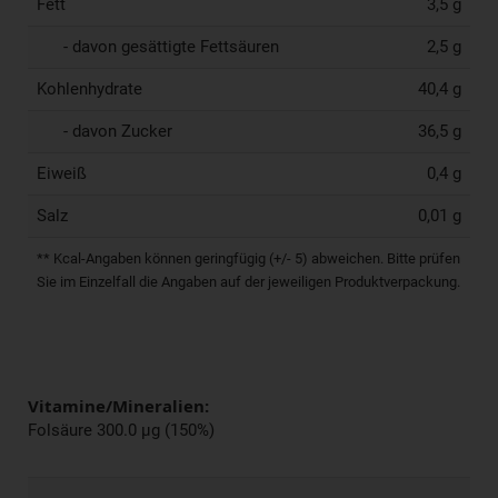
Fett
3,5 g
- davon gesättigte Fettsäuren
2,5 g
Kohlenhydrate
40,4 g
- davon Zucker
36,5 g
Eiweiß
0,4 g
Salz
0,01 g
** Kcal-Angaben können geringfügig (+/- 5) abweichen. Bitte prüfen
Sie im Einzelfall die Angaben auf der jeweiligen Produktverpackung.
Vitamine/Mineralien:
Folsäure 300.0 µg (150%)