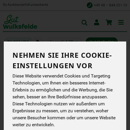
So funktioniert’s
Kundenkarte
+49 40 – 644 251 10
Toggle
cart
Kosmetik & Pflege
Wohlbefinden
NEHMEN SIE IHRE COOKIE-
EINSTELLUNGEN VOR
KRUUT KRAFT BIO
KRÄUTERAUSZUG
Diese Website verwendet Cookies und Targeting
Technologien, um Ihnen ein besseres Internet-
Wir bringen bewährtes
Erlebnis zu ermöglichen und die Werbung, die Sie
Wissen zurück in deinen
Alltag: Unsere Rezepturen
sehen, besser an Ihre Bedürfnisse anzupassen.
basieren auf
Diese Technologien nutzen wir außerdem um
jahrtausendealtem
Ergebnisse zu messen, um zu verstehen, woher
Wissen und beinhalten
ausschließlich
unsere Besucher kommen oder um unsere Website
heimische Superfoods
weiter zu entwickeln.
wie Giersch, Brennnessel