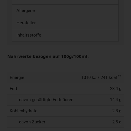
Allergene
Hersteller
Inhaltsstoffe
Nährwerte bezogen auf 100g/100ml:
**
Energie
1010 kJ / 241 kcal
Fett
23,4 g
- davon gesättigte Fettsäuren
14,4 g
Kohlenhydrate
2,8 g
- davon Zucker
2,5 g