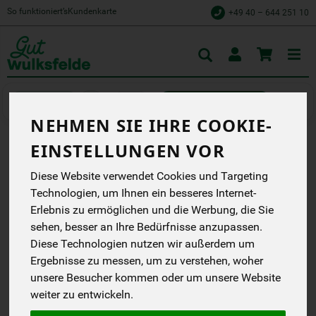
So funktioniert’s
Kundenkarte
+49 40 – 644 251 10
Toggle
cart
Käse
Weich- und Frischkäse
NEHMEN SIE IHRE COOKIE-
EINSTELLUNGEN VOR
FRISCHKÄSE KRÄUTER 175
Diese Website verwendet Cookies und Targeting
G
Technologien, um Ihnen ein besseres Internet-
Doppelrahmstufe,
Erlebnis zu ermöglichen und die Werbung, die Sie
wärmebehandelt, mit
sehen, besser an Ihre Bedürfnisse anzupassen.
Kräutern
Diese Technologien nutzen wir außerdem um
Weiling bioladen*
Ergebnisse zu messen, um zu verstehen, woher
EG
AT-BIO-902
unsere Besucher kommen oder um unsere Website
weiter zu entwickeln.
*
2,49 €
/ 175 g