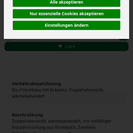
Alle akzeptieren
(14,23 € / kg)
inkl. 7% MwSt.
Nur essenzielle Cookies akzeptieren
Einstellungen ändern
175 g
Anzahl
2,49
€
Verkehrsbezeichnung
Bio-Frischkäse mit Kräutern, Doppelrahmstufe,
wärmebehandelt
Beschreibung
Doppelrahmstufe, wärmebehandelt, mit vielfältiger
Kräutermischung aus Knoblauch, Zwiebeln,