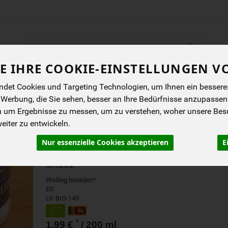
Produkt
E IHRE COOKIE-EINSTELLUNGEN V
ENES
BIOKISTEN
ANGEBOTE
NEUES
I
det Cookies und Targeting Technologien, um Ihnen ein besseres 
en
 Werbung, die Sie sehen, besser an Ihre Bedürfnisse anzupassen
m um Ergebnisse zu messen, um zu verstehen, woher unsere Be
KOKOSMILCH, 60 %
iter zu entwickeln.
KOKOSNUSSANTEIL
Nur essenzielle Cookies akzeptieren
E
Traditionelle und händische Verarbeitung auf
Sri Lanka.
Weiling bioladen*
EG
LK-BIO-149
*
1,99 €
/ 200 ml