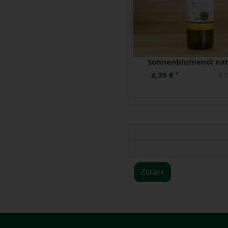
Walnussöl 100 ml
Olivenöl mild nativ
6,79 €
16,99 €
*
*
67,90 € / Liter
16,9
Zurück