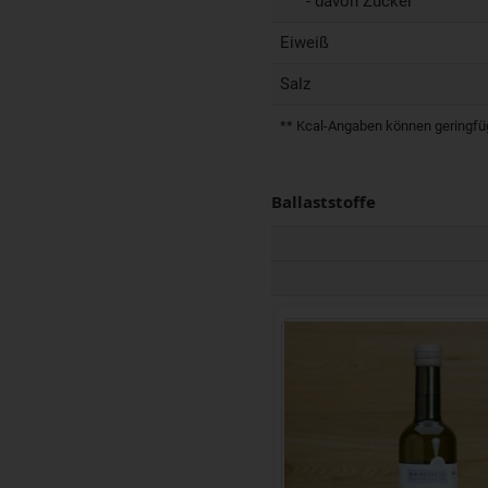
- davon Zucker
Eiweiß
Salz
** Kcal-Angaben können geringfügi
Ballaststoffe