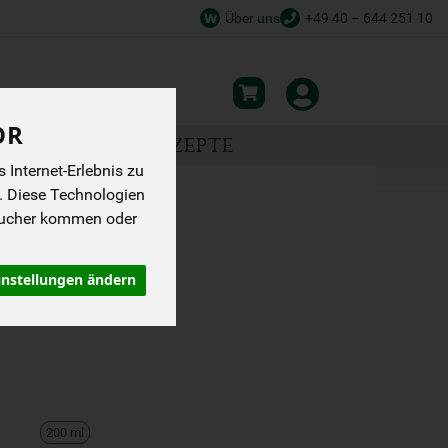
Über uns
+49 40 – 644 251 10
OR
NSPIRATION
REZEPTE
Internet-Erlebnis zu
. Diese Technologien
sucher kommen oder
instellungen ändern
200 ml