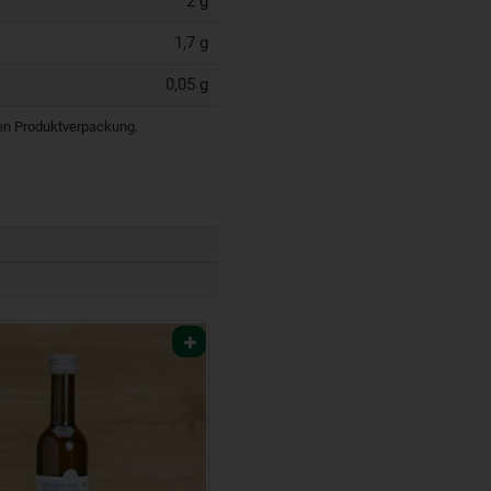
2 g
1,7 g
0,05 g
igen Produktverpackung.