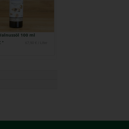
Olivenöl mittel fruchtig nativ extra 0.5 l
Kokosöl nativ klein
 €
4,49 €
*
*
21,98 € / Liter
22,45 € / Liter