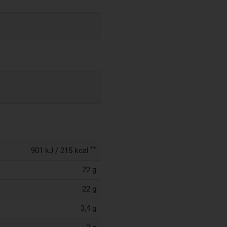
**
901 kJ / 215 kcal
22 g
22 g
3,4 g