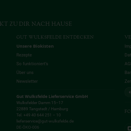
KT ZU DIR NACH HAUSE
GUT WULKSFELDE ENTDECKEN
VE
Unsere Biokisten
Im
Rezepte
Da
So funktioniert’s
AG
Über uns
Bar
Newsletter
Zer
↩
Gut Wulksfelde Lieferservice GmbH
Wulksfelder Damm 15–17
22889 Tangstedt / Hamburg
FO
Tel. +49 40 644 251 – 10
lieferservice@gut-wulksfelde.de
DE-ÖKO-006