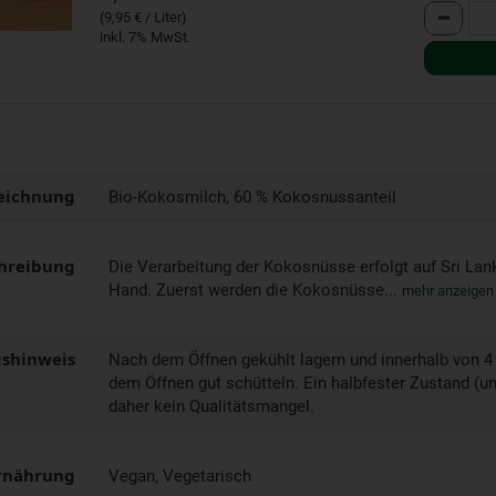
Anzahl
(9,95 € / Liter)
inkl. 7% MwSt.
eichnung
Bio-Kokosmilch, 60 % Kokosnussanteil
hreibung
Die Verarbeitung der Kokosnüsse erfolgt auf Sri Lank
Hand. Zuerst werden die Kokosnüsse...
mehr anzeige
shinweis
Nach dem Öffnen gekühlt lagern und innerhalb von 
dem Öffnen gut schütteln. Ein halbfester Zustand (unt
daher kein Qualitätsmangel.
rnährung
Vegan, Vegetarisch