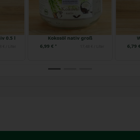
 extra
Leinöl 250 ml
4,99 €
10,99
*
9 € / Liter
19,96 € / Liter