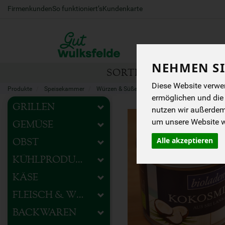
Firmenkunden
So funktioniert’s
Kundenkarte
NEHMEN SI
SORTIMENT
HOFEIG
Diese Website verwen
Produkte
Speisekammer
Würzen & Süßen
Würzsaucen, Fonds & Past
ermöglichen und die
GRILLEN
nutzen wir außerde
um unsere Website we
GEMÜSE
Alle akzeptieren
OBST
KÜHLPRODUKTE
KÄSE
FLEISCH & WURST
BACKWAREN