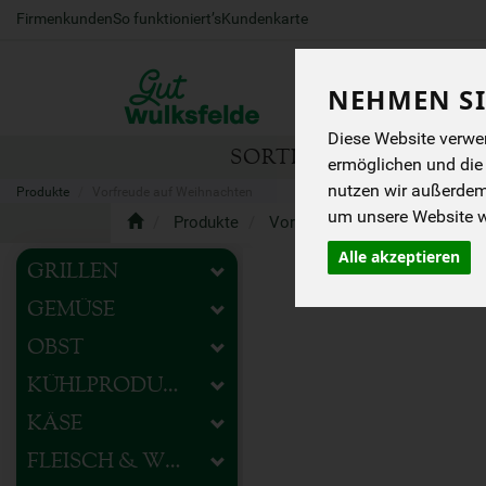
Firmenkunden
So funktioniert’s
Kundenkarte
NEHMEN SI
Diese Website verwen
SORTIMENT
HOFEIG
ermöglichen und die
nutzen wir außerde
Produkte
Vorfreude auf Weihnachten
um unsere Website we
Produkte
Vorfreude auf Weihnachten
Alle akzeptieren
GRILLEN
GEMÜSE
OBST
KÜHLPRODUKTE
KÄSE
FLEISCH & WURST