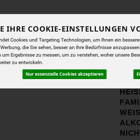
Produkt
E IHRE COOKIE-EINSTELLUNGEN V
det Cookies und Targeting Technologien, um Ihnen ein besseres 
ENES
BIOKISTEN
ANGEBOTE
NEUES
I
 Werbung, die Sie sehen, besser an Ihre Bedürfnisse anzupassen
m um Ergebnisse zu messen, um zu verstehen, woher unsere Be
iter zu entwickeln.
Nur essenzielle Cookies akzeptieren
E
PRO
HEIS
AMIL
EISS
KOH
NICH