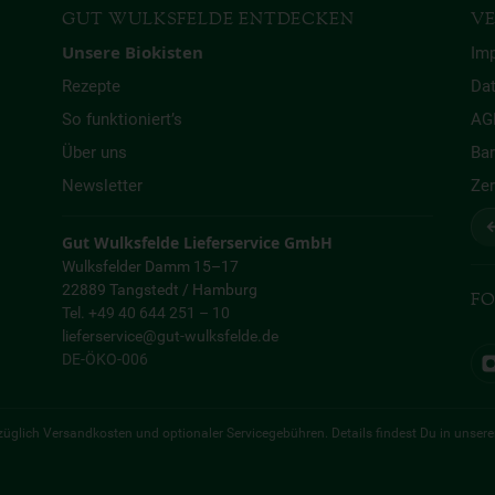
GUT WULKSFELDE ENTDECKEN
VE
Unsere Biokisten
Im
Rezepte
Da
So funktioniert’s
AG
Über uns
Bar
Newsletter
Zer
↩
Gut Wulksfelde Lieferservice GmbH
Wulksfelder Damm 15–17
22889 Tangstedt / Hamburg
FO
Tel. +49 40 644 251 – 10
lieferservice@gut-wulksfelde.de
DE-ÖKO-006
 zuzüglich Versandkosten und optionaler Servicegebühren. Details findest Du in unser