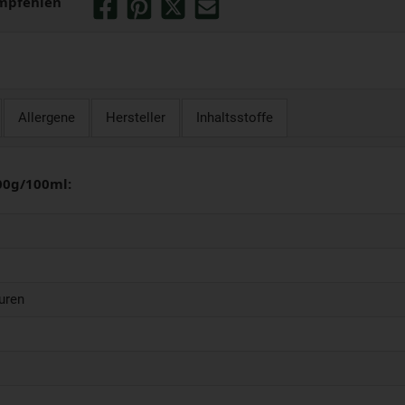
mpfehlen
Allergene
Hersteller
Inhaltsstoffe
00g/100ml:
uren