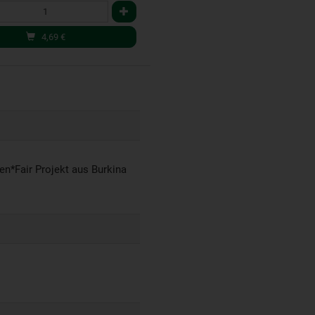
4,69
€
n*Fair Projekt aus Burkina