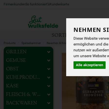
Firmenkunden
So funktioniert’s
Kundenkarte
NEHMEN SI
SORTIMENT
HOFEIG
Diese Website verwen
Produkte
Speisekammer
Naschen & Knabbern
Würziges
ermöglichen und die
nutzen wir außerde
GRILLEN
um unsere Website we
GEMÜSE
Alle akzeptieren
OBST
KÜHLPRODUKTE
KÄSE
FLEISCH & WURST
BACKWAREN