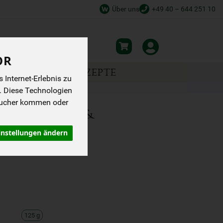
Über uns
+49 40 – 644 251 10
OR
NSPIRATION
REZEPTE
Internet-Erlebnis zu
. Diese Technologien
sucher kommen oder
MIT HONIG &
instellungen ändern
125 g