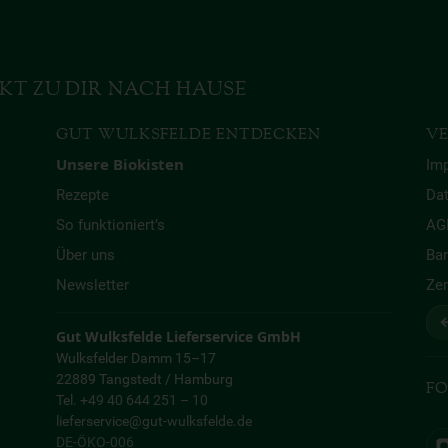
KT ZU DIR NACH HAUSE
GUT WULKSFELDE ENTDECKEN
VE
Unsere Biokisten
Im
Rezepte
Da
So funktioniert’s
AG
Über uns
Bar
Newsletter
Zer
↩
Gut Wulksfelde Lieferservice GmbH
Wulksfelder Damm 15–17
22889 Tangstedt / Hamburg
FO
Tel. +49 40 644 251 – 10
lieferservice@gut-wulksfelde.de
DE-ÖKO-006