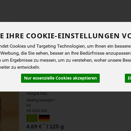
Produkt
E IHRE COOKIE-EINSTELLUNGEN V
ENES
BIOKISTEN
ANGEBOTE
NEUES
I
det Cookies und Targeting Technologien, um Ihnen ein besseres 
 Werbung, die Sie sehen, besser an Ihre Bedürfnisse anzupassen
m um Ergebnisse zu messen, um zu verstehen, woher unsere Be
GEBRANNTE ERDNÜSSE 
iter zu entwickeln.
SALZ IM MEHRWEGGLAS
Nur essenzielle Cookies akzeptieren
E
im Mehrwegglas, gebrannte Erdnüsse mit
Honig & Salz
Weiling bioladen*
EG
DE-ÖKO-005
*
4,69 €
/ 125 g