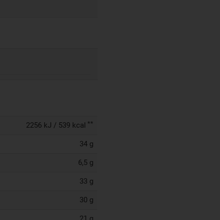
**
2256 kJ / 539 kcal
34 g
6,5 g
33 g
30 g
21 g