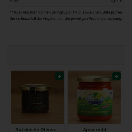
Salz
0,01 g
** Kcal-Angaben können geringfügig (+/- 5) abweichen. Bitte prüfen
Sie im Einzelfall die Angaben auf der jeweiligen Produktverpackung.
e Knoblauch Konfit
Gutsküche Oliven Tapenade
Ajvar mild