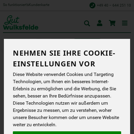
So funktioniert’s
Kundenkarte
+49 40 – 644 251 10
Toggle
cart
Kochen
Konserviertes
NEHMEN SIE IHRE COOKIE-
EINSTELLUNGEN VOR
SAUERKIRSCHEN
Diese Website verwendet Cookies und Targeting
ENTSTEINT
Technologien, um Ihnen ein besseres Internet-
Erlebnis zu ermöglichen und die Werbung, die Sie
Handverlesenes aus der
Obstmanufaktur
sehen, besser an Ihre Bedürfnisse anzupassen.
NurPuur
Diese Technologien nutzen wir außerdem um
EG
Ergebnisse zu messen, um zu verstehen, woher
FR-BIO-01
unsere Besucher kommen oder um unsere Website
weiter zu entwickeln.
*
5,49 €
/ 560 g