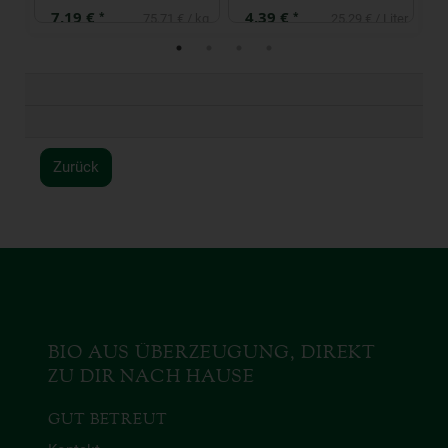
7,19 €
4,39 €
2
*
*
 kg
75,71 € / kg
25,29 € / Liter
Zurück
BIO AUS ÜBERZEUGUNG, DIREKT
ZU DIR NACH HAUSE
GUT BETREUT