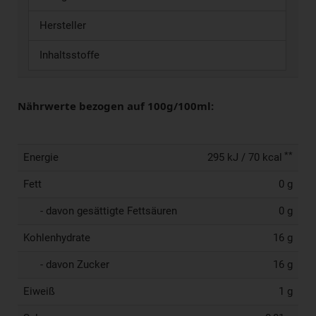
Hersteller
Inhaltsstoffe
Nährwerte bezogen auf 100g/100ml:
**
Energie
295 kJ / 70 kcal
Fett
0 g
- davon gesättigte Fettsäuren
0 g
Kohlenhydrate
16 g
- davon Zucker
16 g
Eiweiß
1 g