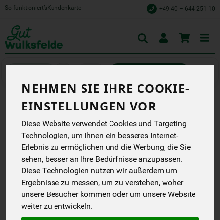
So funktioniert’s
Kundenkarte
+49 40 – 644 251 10
Toggle
cart
Käse
Weich- und Frischkäse
NEHMEN SIE IHRE COOKIE-
EINSTELLUNGEN VOR
BRIE MIT WALNÜSSEN 50 %
Diese Website verwendet Cookies und Targeting
erst weich und zart, dann
Technologien, um Ihnen ein besseres Internet-
hart und knackig und
dann… Genuss pur
Erlebnis zu ermöglichen und die Werbung, die Sie
Öma-d´Beers
sehen, besser an Ihre Bedürfnisse anzupassen.
DB
Diese Technologien nutzen wir außerdem um
AT-BIO-301
Ergebnisse zu messen, um zu verstehen, woher
unsere Besucher kommen oder um unsere Website
*
27,90 €
/ kg
weiter zu entwickeln.
5,58 € / Stk
1 Stück ca. 200g