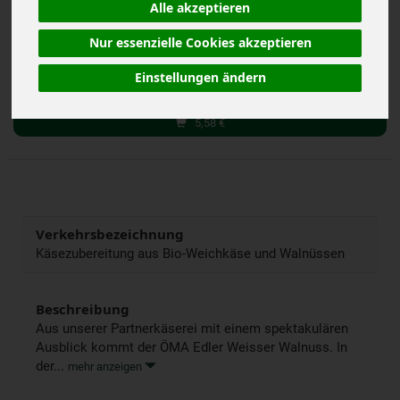
Alle akzeptieren
(27,90 € / kg)
inkl. 7% MwSt.
Nur essenzielle Cookies akzeptieren
g
Stück
Kg
Einstellungen ändern
Anzahl
5,58
€
Verkehrsbezeichnung
Käsezubereitung aus Bio-Weichkäse und Walnüssen
Beschreibung
Aus unserer Partnerkäserei mit einem spektakulären
Ausblick kommt der ÖMA Edler Weisser Walnuss. In
der...
mehr anzeigen