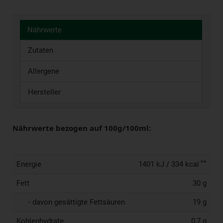
Nährwerte
Zutaten
Allergene
Hersteller
Nährwerte bezogen auf 100g/100ml:
**
Energie
1401 kJ / 334 kcal
Fett
30 g
- davon gesättigte Fettsäuren
19 g
Kohlenhydrate
0,7 g