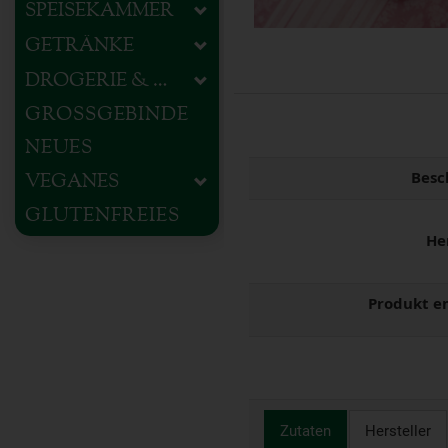
SPEISEKAMMER
GETRÄNKE
DROGERIE & HAUSHALT
GROSSGEBINDE
NEUES
Besc
VEGANES
GLUTENFREIES
He
Produkt e
Zutaten
Hersteller