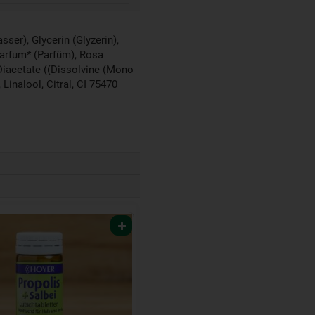
er), Glycerin (Glyzerin),
Parfum* (Parfüm), Rosa
Diacetate ((Dissolvine (Mono
Linalool, Citral, CI 75470