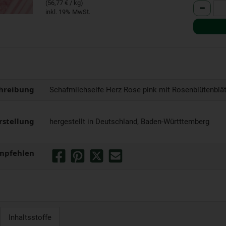
(56,77 € / kg)
Anzahl
inkl. 19% MwSt.
hreibung
Schafmilchseife Herz Rose pink mit Rosenblütenblät
rstellung
hergestellt in Deutschland, Baden-Württtemberg
mpfehlen
Inhaltsstoffe