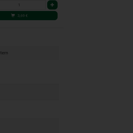
3,69
€
tern