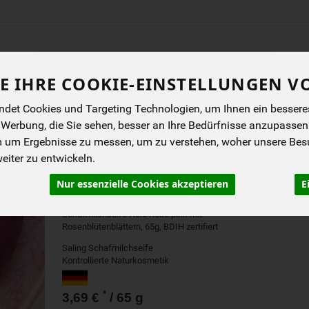
Produkt
E IHRE COOKIE-EINSTELLUNGEN V
ENES
BIOKISTEN
ANGEBOTE
NEUES
I
det Cookies und Targeting Technologien, um Ihnen ein besseres 
 Werbung, die Sie sehen, besser an Ihre Bedürfnisse anzupassen
m um Ergebnisse zu messen, um zu verstehen, woher unsere Be
SCHAFMILCHSEIFE HER
iter zu entwickeln.
ROSENBLÜTE
Nur essenzielle Cookies akzeptieren
E
Schafmilchseife Herz Rose pink mit
Rosenblütenblättern, 65g, BDIH zertifiert
Saling Schafmilchseife
Kontrollierte Naturkosmetik
*
3,69 €
/ 65 g