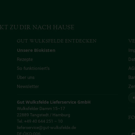
KT ZU DIR NACH HAUSE
GUT WULKSFELDE ENTDECKEN
VE
Unsere Biokisten
Im
Rezepte
Da
So funktioniert’s
AG
Über uns
Bar
Newsletter
Zer
↩
Gut Wulksfelde Lieferservice GmbH
Wulksfelder Damm 15–17
22889 Tangstedt / Hamburg
FO
Tel. +49 40 644 251 – 10
lieferservice@gut-wulksfelde.de
DE-ÖKO-006