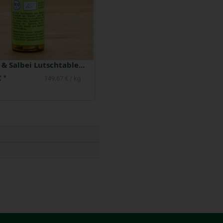
Propolis & Salbei Lutschtabletten
€
*
149,67 € / kg