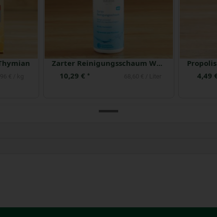
 Thymian
Zarter Reinigungsschaum Weleda
10,29 €
4,49 
*
96 € / kg
68,60 € / Liter