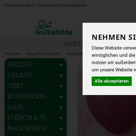
Firmenkunden
So funktioniert’s
Kundenkarte
NEHMEN SI
SORTIMENT
HOFEIG
Diese Website verwen
Produkte
Drogerie & Haushalt
Kosmetik & Pflege
Körperpflege
ermöglichen und die
nutzen wir außerde
GRILLEN
um unsere Website we
GEMÜSE
Alle akzeptieren
OBST
KÜHLPRODUKTE
KÄSE
FLEISCH & WURST
BACKWAREN