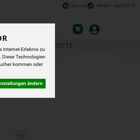
Über uns
+49 40 – 644 251 10
OR
NSPIRATION
REZEPTE
Internet-Erlebnis zu
. Diese Technologien
sucher kommen oder
Z
instellungen ändern
65 g