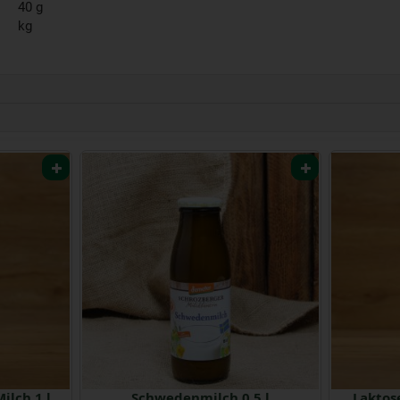
40 g
kg
ilch 1 l
Schwedenmilch 0,5 l
Laktose