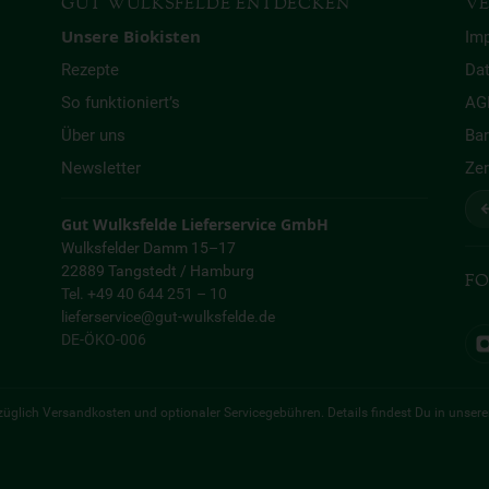
GUT WULKSFELDE ENTDECKEN
VE
Unsere Biokisten
Im
Rezepte
Da
So funktioniert’s
AG
Über uns
Bar
Newsletter
Zer
↩
Gut Wulksfelde Lieferservice GmbH
Wulksfelder Damm 15–17
22889 Tangstedt / Hamburg
FO
Tel. +49 40 644 251 – 10
lieferservice@gut-wulksfelde.de
DE-ÖKO-006
 zuzüglich Versandkosten und optionaler Servicegebühren. Details findest Du in unser