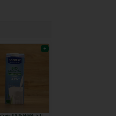
freie 3,5 % H-Milch 1l
Kokos Cuisine 200 ml