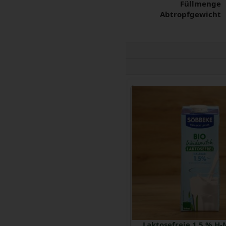
Füllmenge
Abtropfgewicht
Kaffeesahne 10 %
Laktosefreie 1,5 % H-M