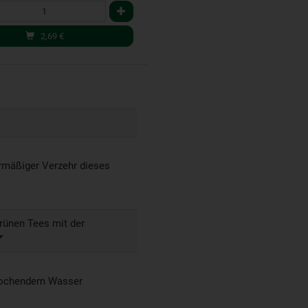
2,69
€
ermäßiger Verzehr dieses
rünen Tees mit der
 kochendem Wasser