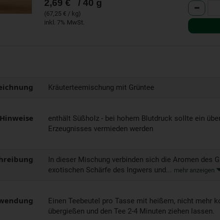
2,69 €
/ 40 g
Anzahl
(67,25 € / kg)
inkl. 7% MwSt.
eichnung
Kräuterteemischung mit Grüntee
 Hinweise
enthält Süßholz - bei hohem Blutdruck sollte ein üb
Erzeugnisses vermieden werden
hreibung
In dieser Mischung verbinden sich die Aromen des G
exotischen Schärfe des Ingwers und...
mehr anzeigen
wendung
Einen Teebeutel pro Tasse mit heißem, nicht mehr
übergießen und den Tee 2-4 Minuten ziehen lassen.