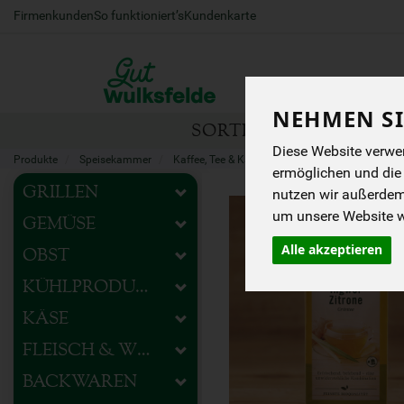
Firmenkunden
So funktioniert’s
Kundenkarte
NEHMEN SI
SORTIMENT
HOFEIG
Diese Website verwen
Produkte
Speisekammer
Kaffee, Tee & Kakao
Tee
ermöglichen und die
GRILLEN
nutzen wir außerde
um unsere Website we
GEMÜSE
Alle akzeptieren
OBST
KÜHLPRODUKTE
KÄSE
FLEISCH & WURST
BACKWAREN