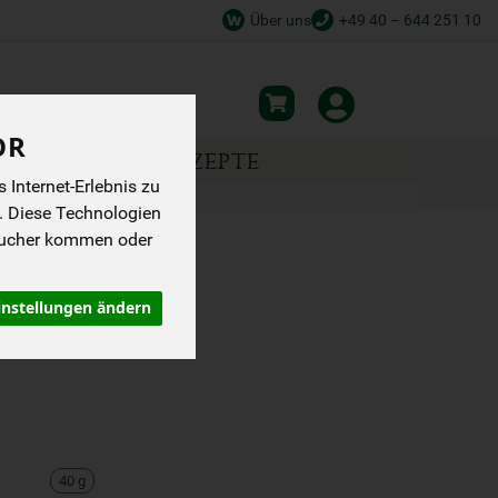
Über uns
+49 40 – 644 251 10
OR
NSPIRATION
REZEPTE
Internet-Erlebnis zu
. Diese Technologien
sucher kommen oder
ONE 20
instellungen ändern
40 g