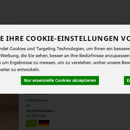
Produkt
E IHRE COOKIE-EINSTELLUNGEN V
ENES
BIOKISTEN
ANGEBOTE
NEUES
I
det Cookies und Targeting Technologien, um Ihnen ein besseres 
 Werbung, die Sie sehen, besser an Ihre Bedürfnisse anzupassen
m um Ergebnisse zu messen, um zu verstehen, woher unsere Be
GRÜNTEE INGWER- ZITR
iter zu entwickeln.
TEEBEUTEL
Nur essenzielle Cookies akzeptieren
E
Erfrischend, belebend - eine unwiderstehliche
Kombination
Lebensbaum
EG
Handelsklasse
--
DE-ÖKO-001
*