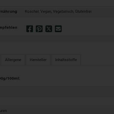
rnährung
Koscher, Vegan, Vegetarisch, Glutenfrei
mpfehlen
Allergene
Hersteller
Inhaltsstoffe
00g/100ml:
uren