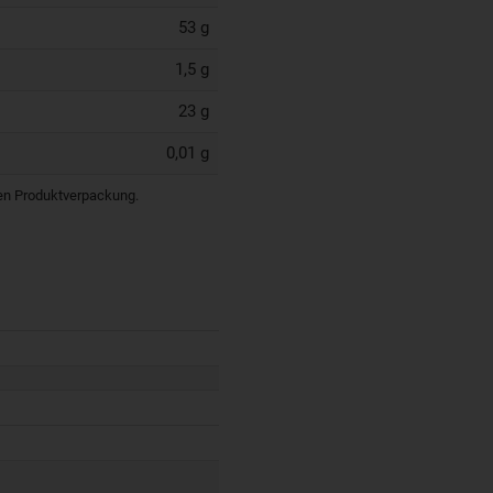
53 g
1,5 g
23 g
0,01 g
igen Produktverpackung.