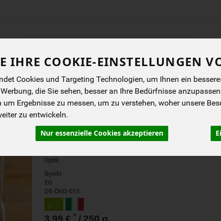
Produkt
E IHRE COOKIE-EINSTELLUNGEN V
ENES
BIOKISTEN
ANGEBOTE
NEUES
I
det Cookies und Targeting Technologien, um Ihnen ein besseres 
 Werbung, die Sie sehen, besser an Ihre Bedürfnisse anzupassen
m um Ergebnisse zu messen, um zu verstehen, woher unsere Be
VOLANTI ROTE LINSEN
iter zu entwickeln.
Nur essenzielle Cookies akzeptieren
E
Für die glutenfreien Byodo Volanti werden nur
100% feinste rote Bio-Linsen verwendet. Diese
sind eiweißreich und geben der Nudel ihre tolle
Optik.
Byodo
EG
DE-ÖKO-013
*
3,99 €
/ 250 g