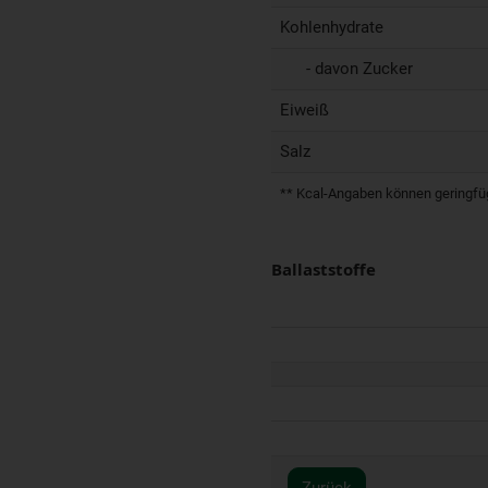
Kohlenhydrate
- davon Zucker
Eiweiß
Salz
** Kcal-Angaben können geringfügi
Ballaststoffe
Zurück