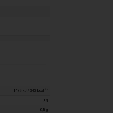
**
1435 kJ / 343 kcal
3 g
0,5 g