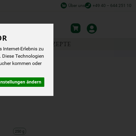
Über uns
+49 40 – 644 251 10
OR
NSPIRATION
REZEPTE
Internet-Erlebnis zu
. Diese Technologien
sucher kommen oder
instellungen ändern
250 g