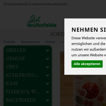
Firmenkunden
So funktioniert’s
Kundenkarte
NEHMEN SI
SORTIMENT
HOFEIG
Diese Website verwen
Produkte
Speisekammer
Kochen
Nudeln
ermöglichen und die
nutzen wir außerde
GRILLEN
um unsere Website we
GEMÜSE
Alle akzeptieren
OBST
KÜHLPRODUKTE
KÄSE
FLEISCH & WURST
BACKWAREN