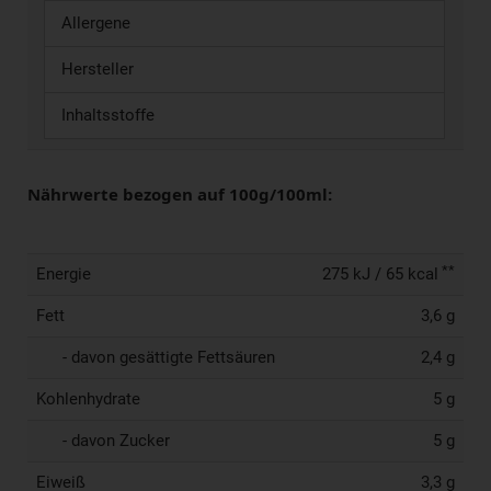
Allergene
Hersteller
Inhaltsstoffe
Nährwerte bezogen auf 100g/100ml:
**
Energie
275 kJ / 65 kcal
Fett
3,6 g
- davon gesättigte Fettsäuren
2,4 g
Kohlenhydrate
5 g
- davon Zucker
5 g
Eiweiß
3,3 g