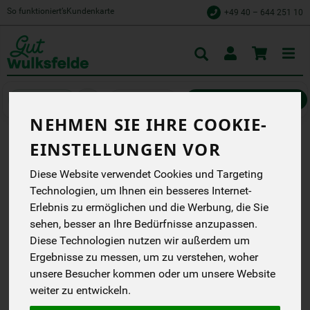
So funktioniert’s
Kundenkarte
+49 40 – 644 251 10
Toggle
cart
Kühlprodukte
Milch und Milchgetränke
NEHMEN SIE IHRE COOKIE-
EINSTELLUNGEN VOR
H-MILCH 3,5% 1 L
Diese Website verwendet Cookies und Targeting
natürlicher Geschmack
Technologien, um Ihnen ein besseres Internet-
durch sanfte Erhitzung,
ungekühlt haltbar
Erlebnis zu ermöglichen und die Werbung, die Sie
sehen, besser an Ihre Bedürfnisse anzupassen.
DN
DE-ÖKO-037
Diese Technologien nutzen wir außerdem um
Ergebnisse zu messen, um zu verstehen, woher
*
2,09 €
/ 1 l
unsere Besucher kommen oder um unsere Website
(2,09 € / Liter)
weiter zu entwickeln.
inkl. 7% MwSt.