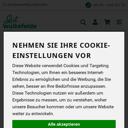
So funktioniert’s
Kundenkarte
+49 40 – 644 251 10
Toggle
cart
Wurstaufschnitt
Wurst vom Rind
NEHMEN SIE IHRE COOKIE-
EINSTELLUNGEN VOR
RINDERMETTWURST
Diese Website verwendet Cookies und Targeting
Technologien, um Ihnen ein besseres Internet-
GESCHNITTEN CA. 80 G
Erlebnis zu ermöglichen und die Werbung, die Sie
Schröder
sehen, besser an Ihre Bedürfnisse anzupassen.
EG
Diese Technologien nutzen wir außerdem um
Ergebnisse zu messen, um zu verstehen, woher
*
4,23 €
/ Stk
unsere Besucher kommen oder um unsere Website
52,90 € / kg
weiter zu entwickeln.
1 Stück ca. 80g
(52,90 € / kg)
Alle akzeptieren
inkl. 7% MwSt.