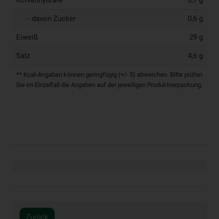
Kohlenhydrate
0,7 g
- davon Zucker
0,6 g
Eiweiß
29 g
Salz
4,6 g
** Kcal-Angaben können geringfügig (+/- 5) abweichen. Bitte prüfen
Sie im Einzelfall die Angaben auf der jeweiligen Produktverpackung.
Zurück