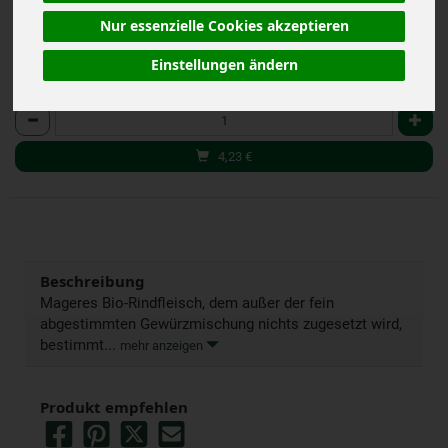
Nur essenzielle Cookies akzeptieren
Einstellungen ändern
Stück
Anzahl
4,23
€
Beschreibung
Mageres Bio-Rindfleisch, dem außer der fein
abgestimmten Gewürzmischung nichts zugesetzt wird,
bestimmt...
mehr anzeigen
Produkt empfehlen