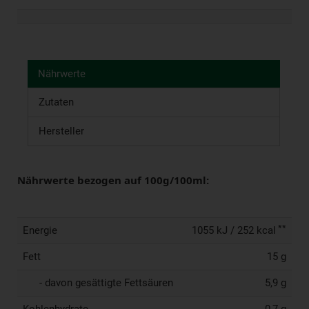
Nährwerte
Zutaten
Hersteller
Nährwerte bezogen auf 100g/100ml:
**
Energie
1055 kJ / 252 kcal
Fett
15 g
- davon gesättigte Fettsäuren
5,9 g