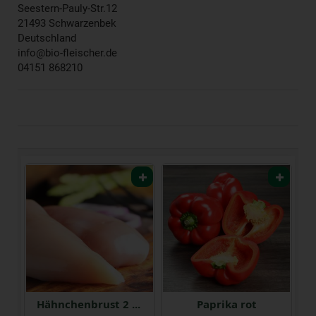
Seestern-Pauly-Str.12
21493 Schwarzenbek
Deutschland
info@bio-fleischer.de
04151 868210
rry-Strauch
Hähnchenbrust 2 Stk ca. 320 g
Paprika rot