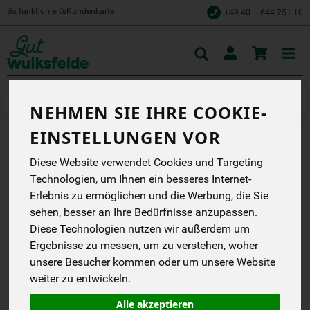
So funktioniert’s
Kundenkarte
+49 40 – 644 251 10
Toggle
cart
Fleisch
Geflügelfleisch
NEHMEN SIE IHRE COOKIE-
EINSTELLUNGEN VOR
HÄHNCHENBRUST 2 STK
Diese Website verwendet Cookies und Targeting
Technologien, um Ihnen ein besseres Internet-
CA. 320 G
Erlebnis zu ermöglichen und die Werbung, die Sie
Schröder
sehen, besser an Ihre Bedürfnisse anzupassen.
EG
Diese Technologien nutzen wir außerdem um
Ergebnisse zu messen, um zu verstehen, woher
*
15,01 €
/ Stk
unsere Besucher kommen oder um unsere Website
46,90 € / kg
weiter zu entwickeln.
1 Stück ca. 320g
(46,90 € / kg)
Alle akzeptieren
inkl. 7% MwSt.