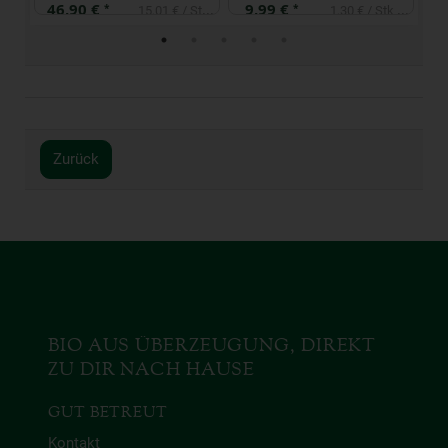
46,90 €
9,99 €
2
*
*
 kg
15,01 € / Stk (1 Stück ca. 320g)
Zurück
BIO AUS ÜBERZEUGUNG, DIREKT
ZU DIR NACH HAUSE
GUT BETREUT
Kontakt