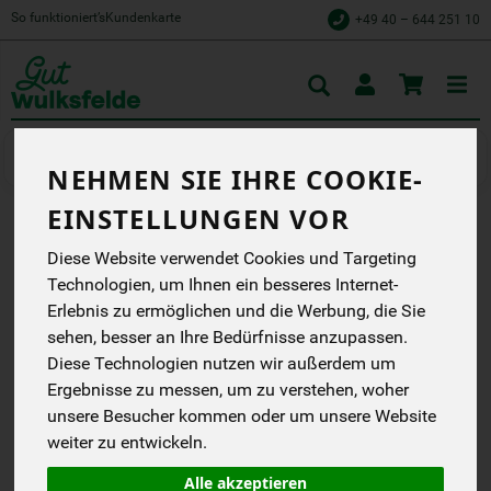
So funktioniert’s
Kundenkarte
+49 40 – 644 251 10
Toggle
cart
Fleisch
Geflügelfleisch
NEHMEN SIE IHRE COOKIE-
EINSTELLUNGEN VOR
HÄHNCHENFLÜGEL 4 STK
Diese Website verwendet Cookies und Targeting
Technologien, um Ihnen ein besseres Internet-
CA. 300 G
Erlebnis zu ermöglichen und die Werbung, die Sie
Schröder
sehen, besser an Ihre Bedürfnisse anzupassen.
EG
Diese Technologien nutzen wir außerdem um
Ergebnisse zu messen, um zu verstehen, woher
*
3,27 €
/ Stk
unsere Besucher kommen oder um unsere Website
10,90 € / kg
weiter zu entwickeln.
1 Stück ca. 300g
(10,90 € / kg)
Alle akzeptieren
inkl. 7% MwSt.