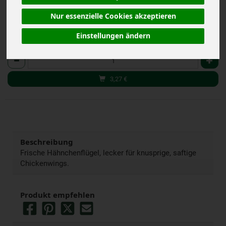
Nur essenzielle Cookies akzeptieren
Einstellungen ändern
Stück
Anzahl
3,27
€
Beschreibung
Frische Hähnchenflügel, lecker für knusprige, saftige
Chickenwings.
Produkt empfehlen