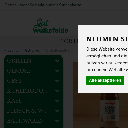
Firmenkunden
So funktioniert’s
Kundenkarte
NEHMEN SI
SORTIMENT
HOFEIG
Diese Website verwen
Produkte
Getränke
Milchalternativen
ermöglichen und die
GRILLEN
nutzen wir außerde
um unsere Website we
GEMÜSE
Alle akzeptieren
OBST
KÜHLPRODUKTE
KÄSE
FLEISCH & WURST
BACKWAREN