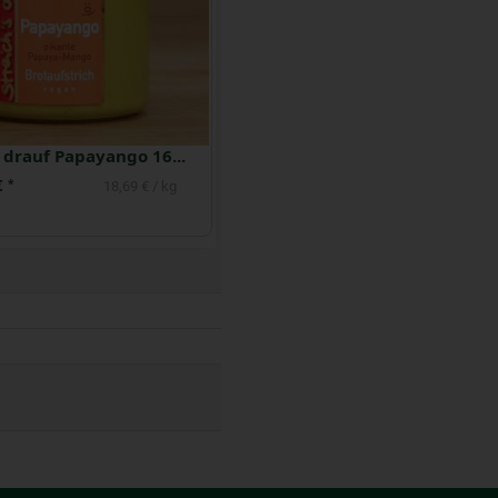
Streichs drauf Papayango 160 g
Streichs drauf ''Arrabitom'' 160 g
€
2,99 €
*
*
18,69 € / kg
18,69 € / kg