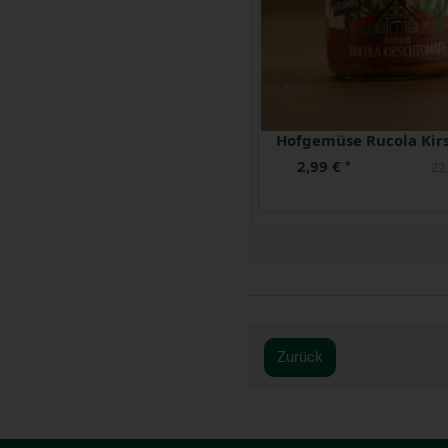
aufs Brot Avocado
2,99 €
2,99 €
*
*
21,35 € / kg
22,
Zurück