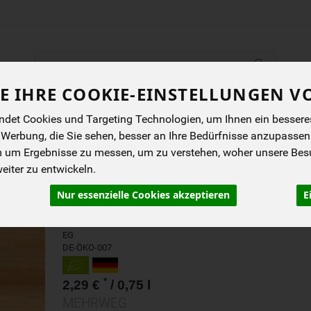
Produkt
E IHRE COOKIE-EINSTELLUNGEN V
ENES
BIOKISTEN
ANGEBOTE
NEUES
I
det Cookies und Targeting Technologien, um Ihnen ein besseres 
 Werbung, die Sie sehen, besser an Ihre Bedürfnisse anzupassen
m um Ergebnisse zu messen, um zu verstehen, woher unsere Be
HAFERDRINK, GLUTENF
iter zu entwickeln.
glutenfrei und vegan in der Mehrweg
Nur essenzielle Cookies akzeptieren
E
Glasflasche
Voelkel KG
EG
DE-ÖKO-007
*
2,29 €
/ 0,75 l
MEHRWEG