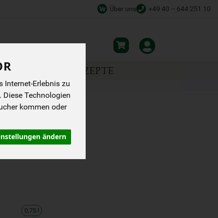
Über uns
+49 40 – 644 251 10
OR
NSPIRATION
REZEPTE
Internet-Erlebnis zu
. Diese Technologien
sucher kommen oder
REI
instellungen ändern
0,75 l