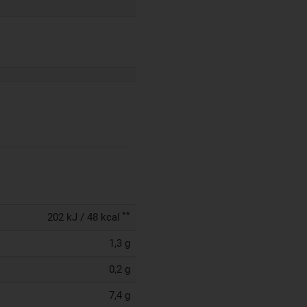
**
202 kJ / 48 kcal
1,3 g
0,2 g
7,4 g