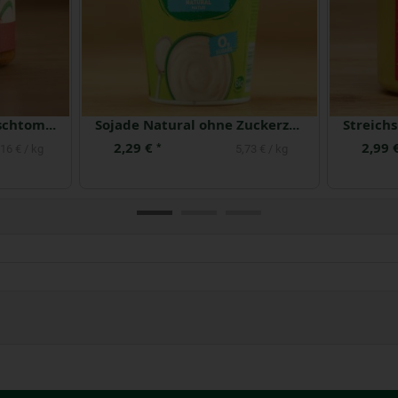
Hofgemüse Rucola Kirschtomate
Sojade Natural ohne Zuckerzusatz
2,29 €
2,99 
*
16 € / kg
5,73 € / kg