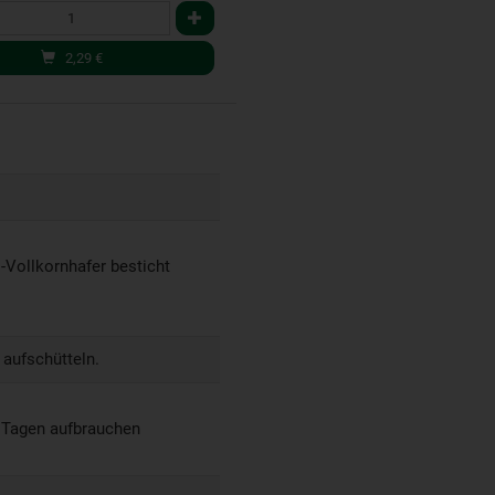
2,29
€
-Vollkornhafer besticht
 aufschütteln.
5 Tagen aufbrauchen