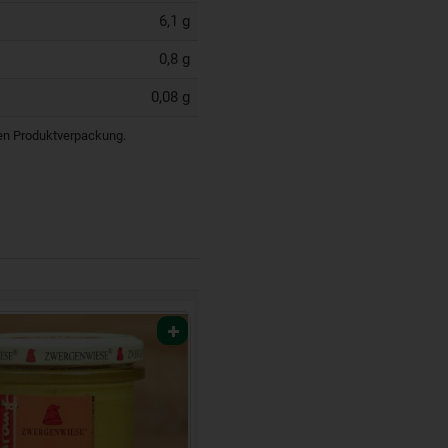
6,1 g
0,8 g
0,08 g
igen Produktverpackung.