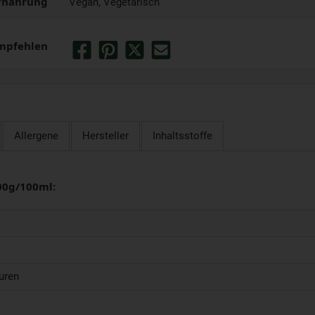
rnährung
Vegan, Vegetarisch
mpfehlen
Allergene
Hersteller
Inhaltsstoffe
00g/100ml:
uren