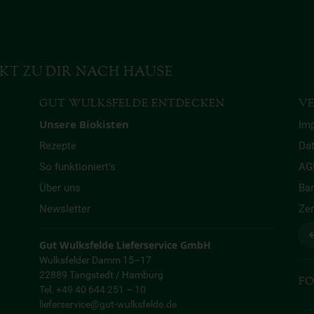
KT ZU DIR NACH HAUSE
GUT WULKSFELDE ENTDECKEN
VE
Unsere Biokisten
Im
Rezepte
Da
So funktioniert’s
AG
Über uns
Bar
Newsletter
Zer
↩
Gut Wulksfelde Lieferservice GmbH
Wulksfelder Damm 15–17
22889 Tangstedt / Hamburg
FO
Tel. +49 40 644 251 – 10
lieferservice@gut-wulksfelde.de