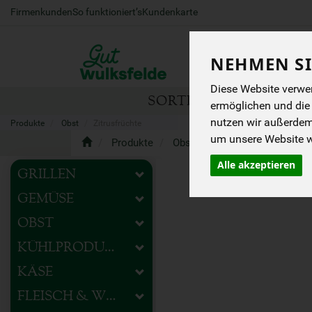
Firmenkunden
So funktioniert’s
Kundenkarte
NEHMEN SI
Diese Website verwen
SORTIMENT
HOFEIG
ermöglichen und die
nutzen wir außerde
Produkte
Obst
Zitrusfrüchte
um unsere Website we
Produkte
Obst
Zitrusfrüchte
Alle akzeptieren
GRILLEN
GEMÜSE
OBST
KÜHLPRODUKTE
KÄSE
FLEISCH & WURST