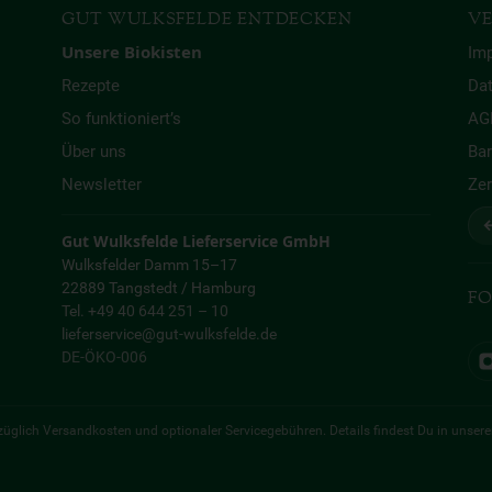
GUT WULKSFELDE ENTDECKEN
VE
Unsere Biokisten
Im
Rezepte
Da
So funktioniert’s
AG
Über uns
Bar
Newsletter
Zer
↩
Gut Wulksfelde Lieferservice GmbH
Wulksfelder Damm 15–17
22889 Tangstedt / Hamburg
FO
Tel. +49 40 644 251 – 10
lieferservice@gut-wulksfelde.de
DE-ÖKO-006
 zuzüglich Versandkosten und optionaler Servicegebühren. Details findest Du in unser