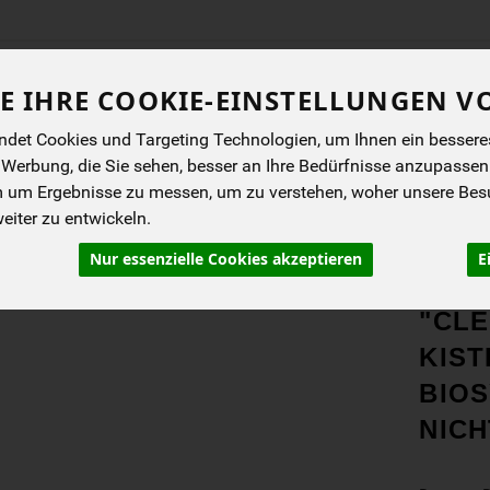
Produkt
E IHRE COOKIE-EINSTELLUNGEN V
det Cookies und Targeting Technologien, um Ihnen ein besseres 
ENES
BIOKISTEN
ANGEBOTE
NEUES
I
 Werbung, die Sie sehen, besser an Ihre Bedürfnisse anzupassen
m um Ergebnisse zu messen, um zu verstehen, woher unsere Be
iter zu entwickeln.
Nur essenzielle Cookies akzeptieren
E
PRO
"CL
KIST
BIOS
NICH