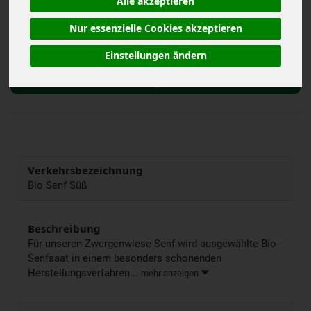
Alle akzeptieren
Nur essenzielle Cookies akzeptieren
160 ml
Anzahl
Einstellungen ändern
2,39
€
Verkehrsbezeichnung
Bio Senf Süß
Beschreibung
Für unseren Zwergenwiese Senf wird ausgewählte Bio-
Senfsaat in einem besonders schonenden
Herstellungsverfahren...
mehr anzeigen