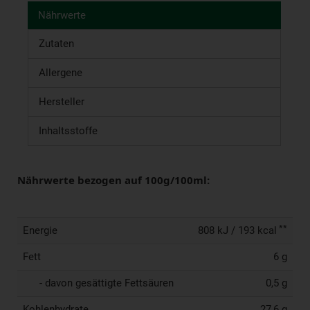
Nährwerte
Zutaten
Allergene
Hersteller
Inhaltsstoffe
Nährwerte bezogen auf 100g/100ml:
**
Energie
808 kJ / 193 kcal
Fett
6 g
- davon gesättigte Fettsäuren
0,5 g
Kohlenhydrate
27,6 g