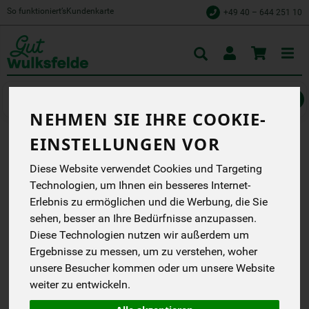
So funktioniert’s
Kundenkarte
+49 40 – 644 251 10
Toggle
cart
Würzen & Süßen
Ketchup, Mayo & Senf
NEHMEN SIE IHRE COOKIE-
EINSTELLUNGEN VOR
SÜSSER SENF
Diese Website verwendet Cookies und Targeting
100% Bio-Senfsaat aus
Technologien, um Ihnen ein besseres Internet-
Deutschland
Erlebnis zu ermöglichen und die Werbung, die Sie
Zwergenwiese
sehen, besser an Ihre Bedürfnisse anzupassen.
EG
Handelsklasse
--
Diese Technologien nutzen wir außerdem um
DE-ÖKO-005
Ergebnisse zu messen, um zu verstehen, woher
unsere Besucher kommen oder um unsere Website
*
2,39 €
/ 160 ml
weiter zu entwickeln.
(14,94 € / Liter)
inkl. 7% MwSt.