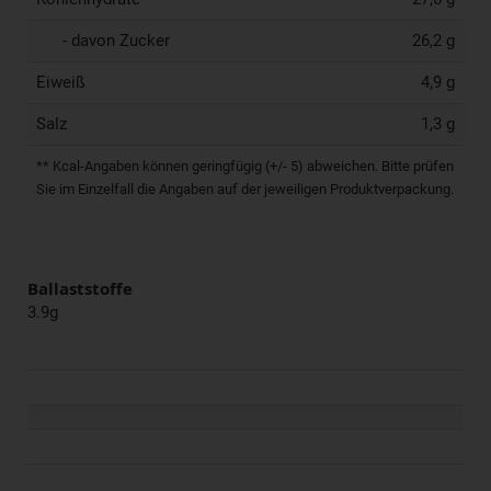
- davon Zucker
26,2 g
Eiweiß
4,9 g
Salz
1,3 g
** Kcal-Angaben können geringfügig (+/- 5) abweichen. Bitte prüfen
Sie im Einzelfall die Angaben auf der jeweiligen Produktverpackung.
Ballaststoffe
3.9g