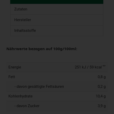
Zutaten
Hersteller
Inhaltsstoffe
Nährwerte bezogen auf 100g/100ml:
**
Energie
251 kJ / 59 kcal
Fett
0,8 g
- davon gesättigte Fettsäuren
0,2 g
Kohlenhydrate
10,4 g
- davon Zucker
3,9 g