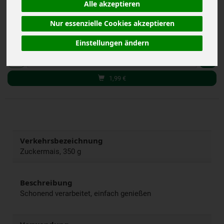
Alle akzeptieren
inkl. 7% MwSt.
Nur essenzielle Cookies akzeptieren
Einstellungen ändern
350 g
Anzahl
1,99
€
Verkehrsbezeichnung
Zuckermais, 350 g
Beschreibung
Schonend verarbeitet, einfach genießen