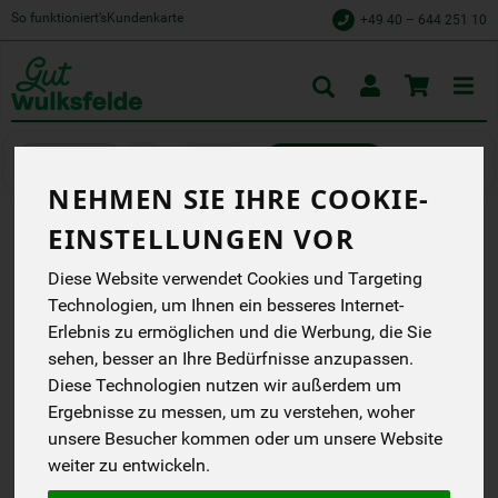
So funktioniert’s
Kundenkarte
+49 40 – 644 251 10
Toggle
cart
Kochen
Konserviertes
NEHMEN SIE IHRE COOKIE-
EINSTELLUNGEN VOR
ZUCKERMAIS IM GLAS 350
Diese Website verwendet Cookies und Targeting
G
Technologien, um Ihnen ein besseres Internet-
Schonend verarbeitet,
Erlebnis zu ermöglichen und die Werbung, die Sie
einfach genießen
sehen, besser an Ihre Bedürfnisse anzupassen.
NurPuur
Diese Technologien nutzen wir außerdem um
EG
Ergebnisse zu messen, um zu verstehen, woher
unsere Besucher kommen oder um unsere Website
*
1,99 €
/ 350 g
weiter zu entwickeln.
(5,69 € / kg)