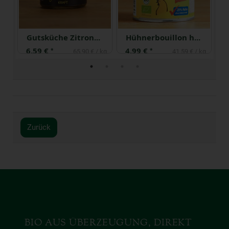
e Knoblauch Konfit
Gutsküche Zitronen Kraft
Hühnerbouillon hefefrei
6,59 €
4,99 €
7
*
*
 kg
65,90 € / kg
41,59 € / kg
Zurück
BIO AUS ÜBERZEUGUNG, DIREKT