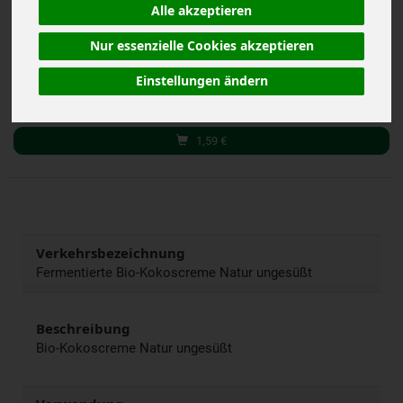
(12,72 € / kg)
Alle akzeptieren
inkl. 7% MwSt.
Nur essenzielle Cookies akzeptieren
125 g
Einstellungen ändern
Anzahl
1,59
€
Verkehrsbezeichnung
Fermentierte Bio-Kokoscreme Natur ungesüßt
Beschreibung
Bio-Kokoscreme Natur ungesüßt