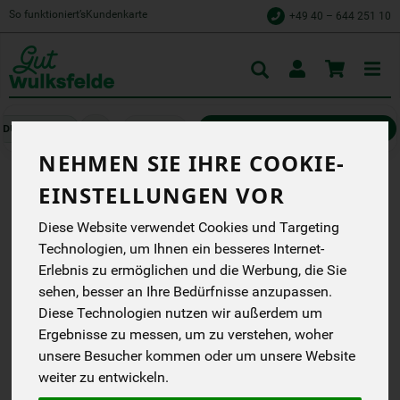
So funktioniert’s
Kundenkarte
+49 40 – 644 251 10
Toggle
cart
Veganes
Milchfreie Joghurts und Desserts
NEHMEN SIE IHRE COOKIE-
EINSTELLUNGEN VOR
KOKOSMILCH JOGHURT
Diese Website verwendet Cookies und Targeting
125 G
Technologien, um Ihnen ein besseres Internet-
Bio-Kokoscreme Natur
Erlebnis zu ermöglichen und die Werbung, die Sie
ungesüßt
sehen, besser an Ihre Bedürfnisse anzupassen.
My Love My Life
Diese Technologien nutzen wir außerdem um
EG
Ergebnisse zu messen, um zu verstehen, woher
AT-BIO-402
unsere Besucher kommen oder um unsere Website
weiter zu entwickeln.
*
1,59 €
/ 125 g