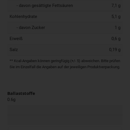
- davon gesättigte Fettsäuren
7,1 g
Kohlenhydrate
5,1 g
- davon Zucker
1 g
Eiweiß
0,6 g
Salz
0,19 g
** Kcal-Angaben können geringfügig (+/- 5) abweichen. Bitte prüfen
Sie im Einzelfall die Angaben auf der jeweiligen Produktverpackung.
Ballaststoffe
0.6g