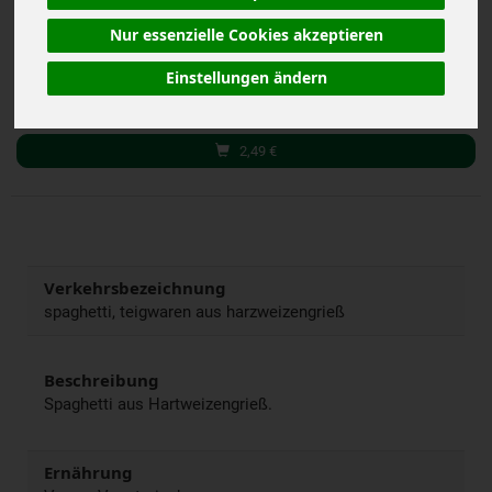
(4,98 € / kg)
Nur essenzielle Cookies akzeptieren
inkl. 7% MwSt.
500 g
Einstellungen ändern
Anzahl
2,49
€
Verkehrsbezeichnung
spaghetti, teigwaren aus harzweizengrieß
Beschreibung
Spaghetti aus Hartweizengrieß.
Ernährung