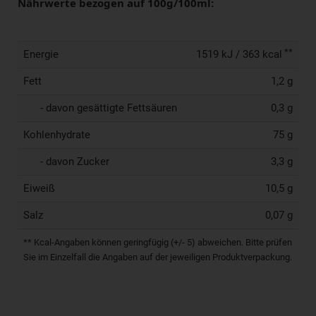
Nährwerte bezogen auf 100g/100ml:
**
Energie
1519 kJ / 363 kcal
Fett
1,2 g
- davon gesättigte Fettsäuren
0,3 g
Kohlenhydrate
75 g
- davon Zucker
3,3 g
Eiweiß
10,5 g
Salz
0,07 g
** Kcal-Angaben können geringfügig (+/- 5) abweichen. Bitte prüfen
Sie im Einzelfall die Angaben auf der jeweiligen Produktverpackung.