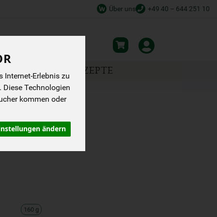
Über uns
+49 40 – 644 251 10
OR
NSPIRATION
REZEPTE
Internet-Erlebnis zu
. Diese Technologien
sucher kommen oder
G
instellungen ändern
160 g