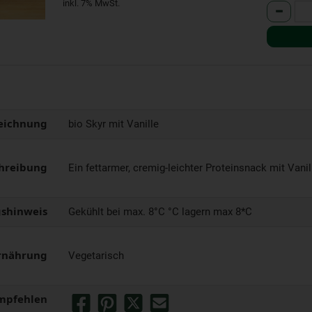
inkl. 7% MwSt.
Anzahl
eichnung
bio Skyr mit Vanille
hreibung
Ein fettarmer, cremig-leichter Proteinsnack mit Vanil
shinweis
Gekühlt bei max. 8°C °C lagern max 8*C
rnährung
Vegetarisch
mpfehlen