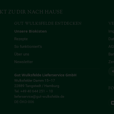
KT ZU DIR NACH HAUSE
GUT WULKSFELDE ENTDECKEN
VE
Unsere Biokisten
Im
Rezepte
Da
So funktioniert’s
AG
Über uns
Bar
Newsletter
Zer
↩
Gut Wulksfelde Lieferservice GmbH
Wulksfelder Damm 15–17
22889 Tangstedt / Hamburg
FO
Tel. +49 40 644 251 – 10
lieferservice@gut-wulksfelde.de
DE-ÖKO-006