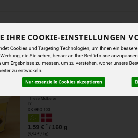
Produkt
E IHRE COOKIE-EINSTELLUNGEN V
ENES
BIOKISTEN
ANGEBOTE
NEUES
I
det Cookies und Targeting Technologien, um Ihnen ein besseres 
 Werbung, die Sie sehen, besser an Ihre Bedürfnisse anzupassen
m um Ergebnisse zu messen, um zu verstehen, woher unsere Be
SKYR VANILLE 0,2 % 160 
iter zu entwickeln.
Nur essenzielle Cookies akzeptieren
E
Bio Skyr Vanille
Thiese Molkerei
EG
DK-ØKO-100
*
1,59 €
/ 160 g
(9,94 € / kg)