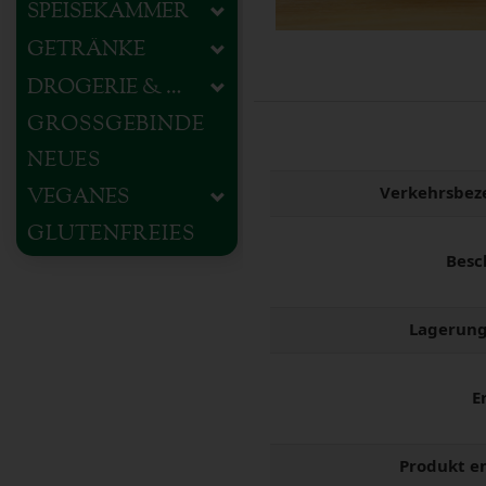
SPEISEKAMMER
GETRÄNKE
DROGERIE & HAUSHALT
GROSSGEBINDE
NEUES
Verkehrsbez
VEGANES
GLUTENFREIES
Besc
Lagerung
E
Produkt e