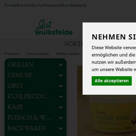
Firmenkunden
So funktioniert’s
Kundenkarte
NEHMEN SI
SORTIMENT
HOFEIG
Diese Website verwen
Produkte
Kühlprodukte
Milchprodukte
Molkereiprodukte
ermöglichen und die
nutzen wir außerde
GRILLEN
um unsere Website we
GEMÜSE
Alle akzeptieren
OBST
KÜHLPRODUKTE
KÄSE
FLEISCH & WURST
BACKWAREN