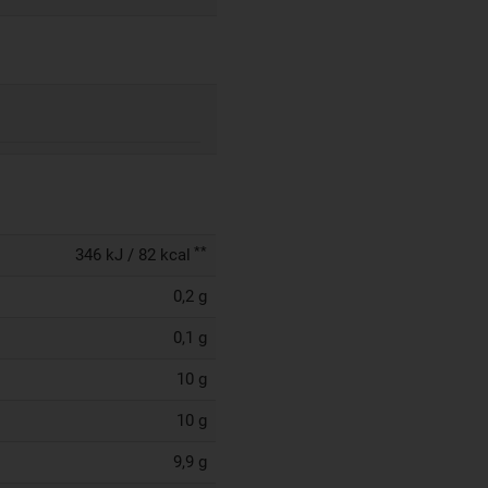
**
346 kJ / 82 kcal
0,2 g
0,1 g
10 g
10 g
9,9 g