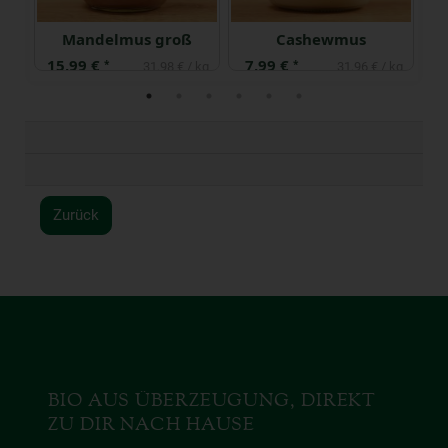
reme
Mandelmus groß
Cashewmus
15,99 €
7,99 €
9
*
*
 kg
31,98 € / kg
31,96 € / kg
Zurück
BIO AUS ÜBERZEUGUNG, DIREKT
ZU DIR NACH HAUSE