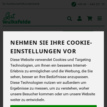
So funktioniert’s
Kundenkarte
+49 40 – 644 251 10
Toggle
cart
Aufstriche
herzhafte Aufstriche
NEHMEN SIE IHRE COOKIE-
EINSTELLUNGEN VOR
VEGANEART...TEEWURST
Diese Website verwendet Cookies und Targeting
Schmecke den
Technologien, um Ihnen ein besseres Internet-
Unterschied. Linsen neu
erleben.
Erlebnis zu ermöglichen und die Werbung, die Sie
sehen, besser an Ihre Bedürfnisse anzupassen.
HEDI Naturkost GmbH
EG
Diese Technologien nutzen wir außerdem um
Ergebnisse zu messen, um zu verstehen, woher
*
3,59 €
/ 140 g
unsere Besucher kommen oder um unsere Website
weiter zu entwickeln.
(25,63 € / kg)
inkl. 7% MwSt.