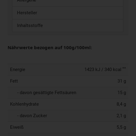
Allergene
Hersteller
Inhaltsstoffe
Nährwerte bezogen auf 100g/100ml:
**
Energie
1423 kJ / 340 kcal
Fett
31 g
- davon gesättigte Fettsäuren
15 g
Kohlenhydrate
8,4 g
- davon Zucker
2,1 g
Eiweiß
5,5 g