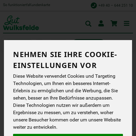
So funktioniert’s
Kundenkarte
+49 40 – 644 251 10
Toggle
cart
Kochen
Konserviertes
NEHMEN SIE IHRE COOKIE-
EINSTELLUNGEN VOR
KICHERERBSEN IM GLAS
Diese Website verwendet Cookies und Targeting
Schonend verarbeitet,
Technologien, um Ihnen ein besseres Internet-
einfach genießen
Erlebnis zu ermöglichen und die Werbung, die Sie
NurPuur
sehen, besser an Ihre Bedürfnisse anzupassen.
DD
NL-BIO-01
Diese Technologien nutzen wir außerdem um
Ergebnisse zu messen, um zu verstehen, woher
*
2,19 €
/ 350 g
unsere Besucher kommen oder um unsere Website
weiter zu entwickeln.
(9,52 € / kg)
inkl. 7% MwSt.