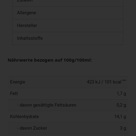
Zutaten
Allergene
Hersteller
Inhaltsstoffe
Nährwerte bezogen auf 100g/100ml:
**
Energie
423 kJ / 101 kcal
Fett
1,7 g
- davon gesättigte Fettsäuren
0,2 g
Kohlenhydrate
14,1 g
- davon Zucker
3 g