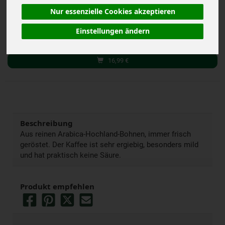
Nur essenzielle Cookies akzeptieren
500 g
Einstellungen ändern
Anzahl
16,99
€
Beschreibung
Aus reinen Arabica-Hochland-Bohnen, immer frisch
geröstet. Der Kaffee ist sehr ergiebig, besonders mild
und hat praktisch keine Säure.
Produkt empfehlen