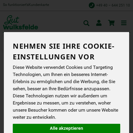
So funktioniert’s
Kundenkarte
+49 40 – 644 251 10
Toggle
cart
Kaffee, Tee & Kakao
Kaffee
NEHMEN SIE IHRE COOKIE-
EINSTELLUNGEN VOR
MAYA KAFFEE BOHNE
Diese Website verwendet Cookies und Targeting
Technologien, um Ihnen ein besseres Internet-
Maya Kaffe
Erlebnis zu ermöglichen und die Werbung, die Sie
EG
sehen, besser an Ihre Bedürfnisse anzupassen.
Diese Technologien nutzen wir außerdem um
*
16,99 €
/ 500 g
Ergebnisse zu messen, um zu verstehen, woher
(33,98 € / kg)
unsere Besucher kommen oder um unsere Website
inkl. 7% MwSt.
weiter zu entwickeln.
Alle akzeptieren