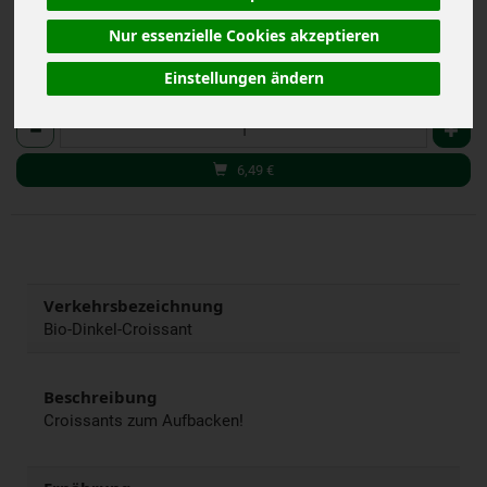
(33,29 € / kg)
inkl. 7% MwSt.
Nur essenzielle Cookies akzeptieren
Einstellungen ändern
3 x 65 g
Anzahl
6,49
€
Verkehrsbezeichnung
Bio-Dinkel-Croissant
Beschreibung
Croissants zum Aufbacken!