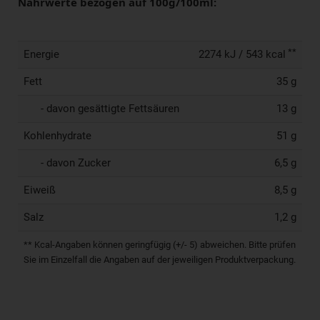
Nährwerte bezogen auf 100g/100ml:
**
Energie
2274 kJ / 543 kcal
Fett
35 g
- davon gesättigte Fettsäuren
13 g
Kohlenhydrate
51 g
- davon Zucker
6,5 g
Eiweiß
8,5 g
Salz
1,2 g
** Kcal-Angaben können geringfügig (+/- 5) abweichen. Bitte prüfen
Sie im Einzelfall die Angaben auf der jeweiligen Produktverpackung.