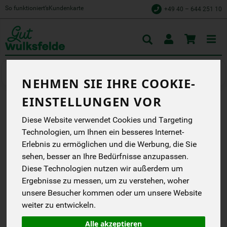
So funktioniert’s
Kundenkarte
+49 40 – 644 251 10
Toggle
cart
Backwaren
Brot/Brötchen verpackt
NEHMEN SIE IHRE COOKIE-
EINSTELLUNGEN VOR
DINKELCROISSANTS ZUM
Diese Website verwendet Cookies und Targeting
AUFBACKEN 3 STÜCK
Technologien, um Ihnen ein besseres Internet-
Erlebnis zu ermöglichen und die Werbung, die Sie
Croissants zum
sehen, besser an Ihre Bedürfnisse anzupassen.
Aufbacken!
Diese Technologien nutzen wir außerdem um
EG
Ergebnisse zu messen, um zu verstehen, woher
Handelsklasse
--
DE-ÖKO-005
unsere Besucher kommen oder um unsere Website
weiter zu entwickeln.
*
6,49 €
/ 3 x 65 g
Alle akzeptieren