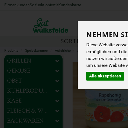
Firmenkunden
So funktioniert’s
Kundenkarte
NEHMEN SI
SORTIMENT
HOFEIG
Diese Website verwen
Produkte
Speisekammer
Aufstriche
süße Aufstriche
ermöglichen und die
nutzen wir außerde
GRILLEN
um unsere Website we
GEMÜSE
Alle akzeptieren
OBST
KÜHLPRODUKTE
KÄSE
FLEISCH & WURST
BACKWAREN