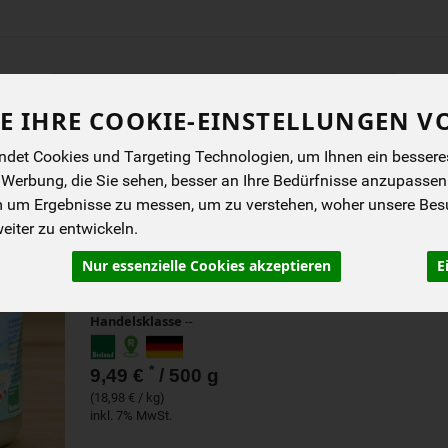
Produkt
E IHRE COOKIE-EINSTELLUNGEN V
ENES
BIOKISTEN
ANGEBOTE
NEUES
I
det Cookies und Targeting Technologien, um Ihnen ein besseres 
 Werbung, die Sie sehen, besser an Ihre Bedürfnisse anzupassen
m um Ergebnisse zu messen, um zu verstehen, woher unsere Be
HONIG RAPS KLINKER 50
iter zu entwickeln.
Nur essenzielle Cookies akzeptieren
E
Imkerei Ludger Klinker
DB
Handelsklasse
--
*
9,49 €
/ 500 g
(18,98 € / kg)
inkl. 7% MwSt.