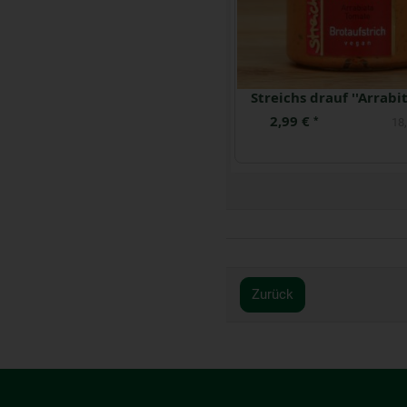
Schmalz-Töpfle Zwiebeln und Äpfeln vegan
3,99 €
2,99 €
*
*
26,60 € / kg
18,
Zurück