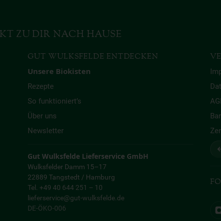
KT ZU DIR NACH HAUSE
GUT WULKSFELDE ENTDECKEN
VE
Unsere Biokisten
Im
Rezepte
Da
So funktioniert’s
AG
Über uns
Bar
Newsletter
Zer
↩
Gut Wulksfelde Lieferservice GmbH
Wulksfelder Damm 15–17
22889 Tangstedt / Hamburg
FO
Tel. +49 40 644 251 – 10
lieferservice@gut-wulksfelde.de
DE-ÖKO-006