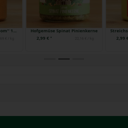
Streichs drauf ''Arrabitom'' 160 g
Hofgemüse Spinat Pinienkerne
2,99 €
2,99 
*
69 € / kg
22,16 € / kg