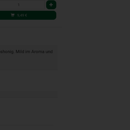
9,49
€
pshonig. Mild im Aroma und