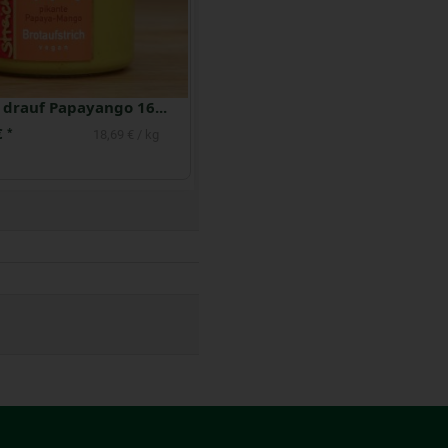
Streichs drauf Papayango 160 g
Hofgemüse Rucola Ki
€
2,99 €
*
*
18,69 € / kg
22,16 € / kg