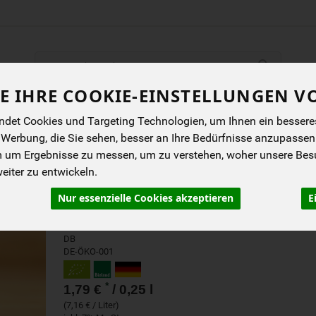
Produkt
E IHRE COOKIE-EINSTELLUNGEN V
ENES
BIOKISTEN
ANGEBOTE
NEUES
I
det Cookies und Targeting Technologien, um Ihnen ein besseres 
 Werbung, die Sie sehen, besser an Ihre Bedürfnisse anzupassen
m um Ergebnisse zu messen, um zu verstehen, woher unsere Be
LASSI HIMBEERE 3,5 % 25
iter zu entwickeln.
Nur essenzielle Cookies akzeptieren
E
Lassi
Andechser
DB
DE-ÖKO-001
*
1,79 €
/ 0,25 l
(7,16 € / Liter)