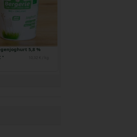
Joghurt Cremejoghurt Zitrone 7,5 %
Rahmjoghurt Natur 10 %
€
2,79 €
*
*
5,78 € / kg
5,58 € / kg