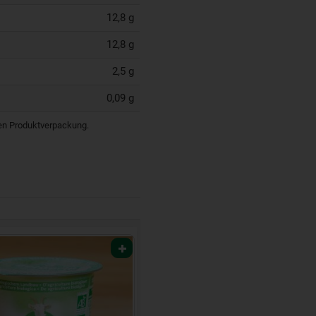
12,8 g
12,8 g
2,5 g
0,09 g
igen Produktverpackung.