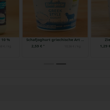
8 %
Joghurt Cremejoghurt Mango 7,5 %
2,89 €
2,89 
*
27 € / kg
5,78 € / kg