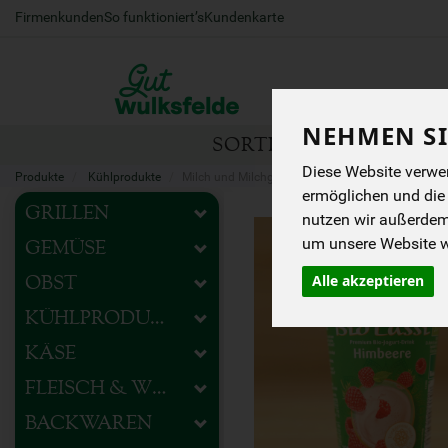
Firmenkunden
So funktioniert’s
Kundenkarte
NEHMEN SI
SORTIMENT
HOFEIG
Diese Website verwen
Produkte
Kühlprodukte
Milch und Milchgetränke
ermöglichen und die
GRILLEN
nutzen wir außerde
um unsere Website we
GEMÜSE
Alle akzeptieren
OBST
KÜHLPRODUKTE
KÄSE
FLEISCH & WURST
BACKWAREN