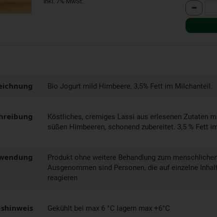
inkl. 7% MwSt.
Anzahl
eichnung
Bio Jogurt mild Himbeere, 3,5% Fett im Milchanteil.
hreibung
Köstliches, cremiges Lassi aus erlesenen Zutaten m
süßen Himbeeren, schonend zubereitet. 3,5 % Fett im
wendung
Produkt ohne weitere Behandlung zum menschlichen
Ausgenommen sind Personen, die auf einzelne Inhalt
reagieren
shinweis
Gekühlt bei max 6 °C lagern max +6°C