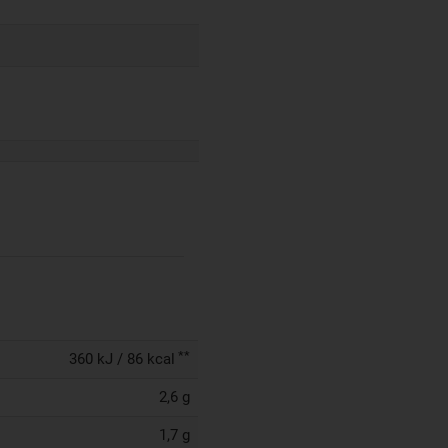
**
360 kJ / 86 kcal
2,6 g
1,7 g