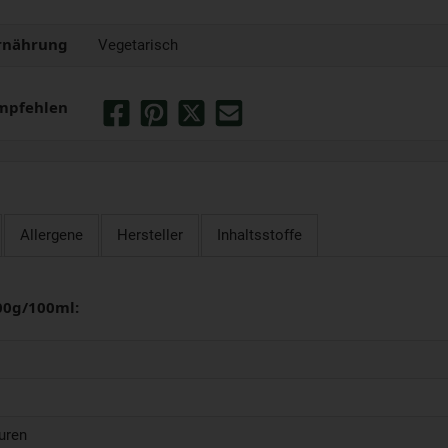
rnährung
Vegetarisch
mpfehlen
Allergene
Hersteller
Inhaltsstoffe
00g/100ml:
uren