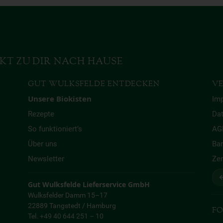
KT ZU DIR NACH HAUSE
GUT WULKSFELDE ENTDECKEN
VE
Unsere Biokisten
Im
Rezepte
Da
So funktioniert’s
AG
Über uns
Bar
Newsletter
Zer
↩
Gut Wulksfelde Lieferservice GmbH
Wulksfelder Damm 15–17
22889 Tangstedt / Hamburg
FO
Tel. +49 40 644 251 – 10