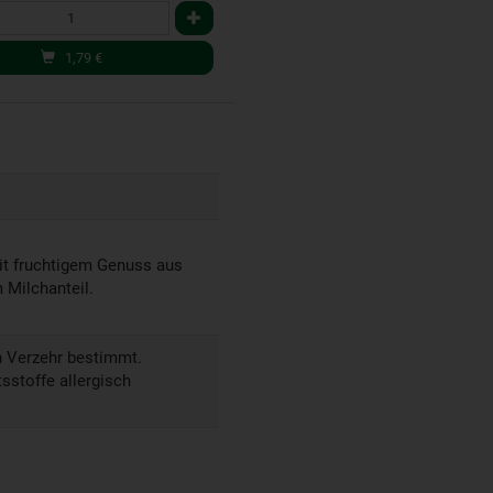
1,79
€
it fruchtigem Genuss aus
 Milchanteil.
 Verzehr bestimmt.
sstoffe allergisch