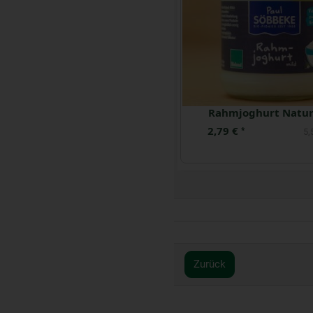
Ziegenjoghurt 5,8 %
Joghurt natur 3,
1,29 €
0,79 €
*
*
10,32 € / kg
5,
Zurück