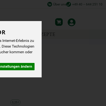
Über uns
+49 40 – 644 251 10
OR
NSPIRATION
REZEPTE
Internet-Erlebnis zu
. Diese Technologien
sucher kommen oder
0 G
instellungen ändern
0,25 l