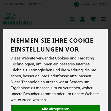
So funktioniert’s
Kundenkarte
+49 40 – 644 251 10
Toggle
cart
Kochen
Fertiggerichte
NEHMEN SIE IHRE COOKIE-
EINSTELLUNGEN VOR
GLAS RINDERGULASCH IN
Diese Website verwendet Cookies und Targeting
Technologien, um Ihnen ein besseres Internet-
SOSSE 400 ML
Erlebnis zu ermöglichen und die Werbung, die Sie
Einfach Lecker!
sehen, besser an Ihre Bedürfnisse anzupassen.
Schröder
Diese Technologien nutzen wir außerdem um
DB
Ergebnisse zu messen, um zu verstehen, woher
DE-ÖKO-006
unsere Besucher kommen oder um unsere Website
weiter zu entwickeln.
*
10,99 €
/ 400 g
MEHRWEG
Alle akzeptieren