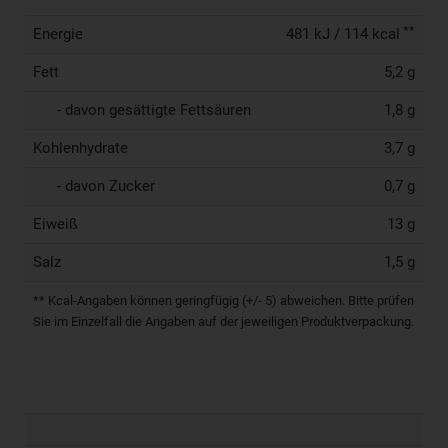
**
Energie
481 kJ / 114 kcal
Fett
5,2 g
- davon gesättigte Fettsäuren
1,8 g
Kohlenhydrate
3,7 g
- davon Zucker
0,7 g
Eiweiß
13 g
Salz
1,5 g
** Kcal-Angaben können geringfügig (+/- 5) abweichen. Bitte prüfen
Sie im Einzelfall die Angaben auf der jeweiligen Produktverpackung.