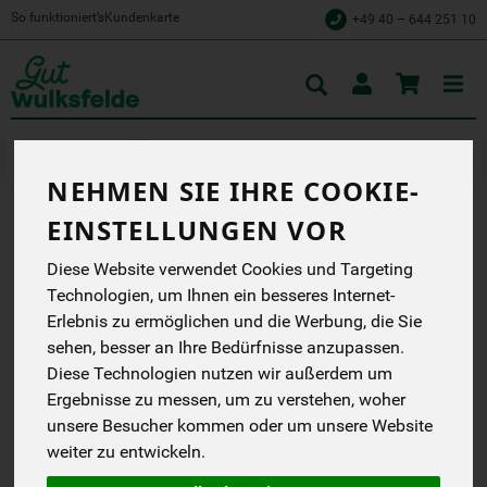
So funktioniert’s
Kundenkarte
+49 40 – 644 251 10
Toggle
cart
Speisekammer
Fischprodukte
NEHMEN SIE IHRE COOKIE-
EINSTELLUNGEN VOR
ROTER HERINGSSALAT
Diese Website verwendet Cookies und Targeting
Roter Heringssalat MSC
Technologien, um Ihnen ein besseres Internet-
150g
Erlebnis zu ermöglichen und die Werbung, die Sie
Grünhof
SRL-Sortimentsrichtlinien für
sehen, besser an Ihre Bedürfnisse anzupassen.
Naturkost
Diese Technologien nutzen wir außerdem um
Handelsklasse
--
Ergebnisse zu messen, um zu verstehen, woher
DE-ÖKO-039
unsere Besucher kommen oder um unsere Website
weiter zu entwickeln.
*
2,79 €
/ 150 g
(18,60 € / kg)