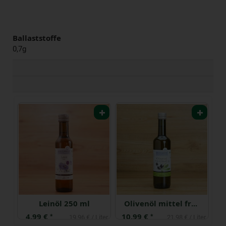
Ballaststoffe
0,7g
n
Leinöl 250 ml
Olivenöl mittel fruchtig nativ extra 0.5 l
4,99 €
10,99 €
6
*
*
iter
19,96 € / Liter
21,98 € / Liter