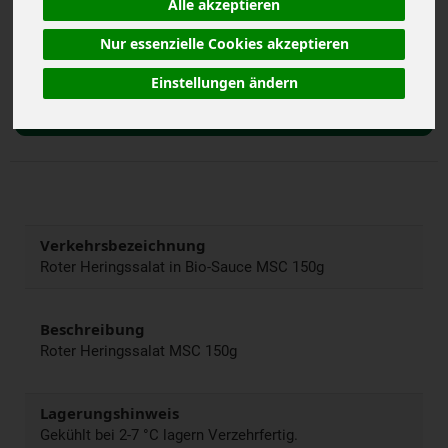
Alle akzeptieren
inkl. 7% MwSt.
Nur essenzielle Cookies akzeptieren
150 g
Anzahl
Einstellungen ändern
2,79
€
Verkehrsbezeichnung
Roter Heringssalat in Bio-Sauce MSC 150g
Beschreibung
Roter Heringssalat MSC 150g
Lagerungshinweis
Gekühlt bei 2-7 °C lagern Verzehrfertig.