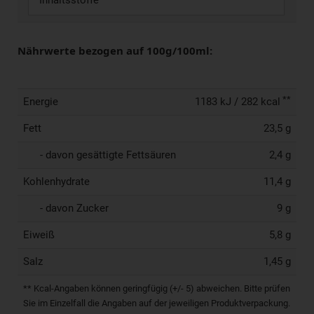
Inhaltsstoffe
Nährwerte bezogen auf 100g/100ml:
**
Energie
1183 kJ / 282 kcal
Fett
23,5 g
- davon gesättigte Fettsäuren
2,4 g
Kohlenhydrate
11,4 g
- davon Zucker
9 g
Eiweiß
5,8 g
Salz
1,45 g
** Kcal-Angaben können geringfügig (+/- 5) abweichen. Bitte prüfen
Sie im Einzelfall die Angaben auf der jeweiligen Produktverpackung.