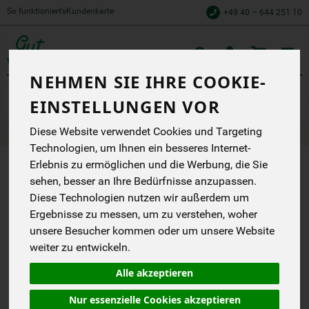
So funktioniert’s
Kundenkarte
+49 40 – 644 251 10
Toggle
cart
NEHMEN SIE IHRE COOKIE-
Backwaren
Wulksfelder Brot
EINSTELLUNGEN VOR
Diese Website verwendet Cookies und Targeting
Produkte
Backwaren
Wulksfelder Brot
Technologien, um Ihnen ein besseres Internet-
Erlebnis zu ermöglichen und die Werbung, die Sie
PRODUKT
sehen, besser an Ihre Bedürfnisse anzupassen.
"WULKSFELDER
Diese Technologien nutzen wir außerdem um
Ergebnisse zu messen, um zu verstehen, woher
ROGGEN 1 KG"
unsere Besucher kommen oder um unsere Website
NICHT
weiter zu entwickeln.
VERFÜGBAR.
Alle akzeptieren
Nur essenzielle Cookies akzeptieren