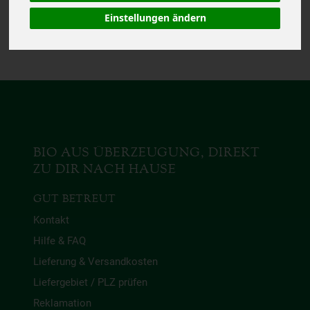
Das von Dir gesuchte Produkt
ist leider zur Zeit nicht
Einstellungen ändern
verfügbar.
BIO AUS ÜBERZEUGUNG, DIREKT
ZU DIR NACH HAUSE
GUT BETREUT
Kontakt
Hilfe & FAQ
Lieferung & Versandkosten
Liefergebiet / PLZ prüfen
Reklamation