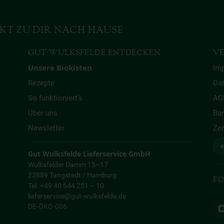
KT ZU DIR NACH HAUSE
GUT WULKSFELDE ENTDECKEN
VE
Unsere Biokisten
Im
Rezepte
Da
So funktioniert’s
AG
Über uns
Bar
Newsletter
Zer
↩
Gut Wulksfelde Lieferservice GmbH
Wulksfelder Damm 15–17
22889 Tangstedt / Hamburg
FO
Tel. +49 40 644 251 – 10
lieferservice@gut-wulksfelde.de
DE-ÖKO-006