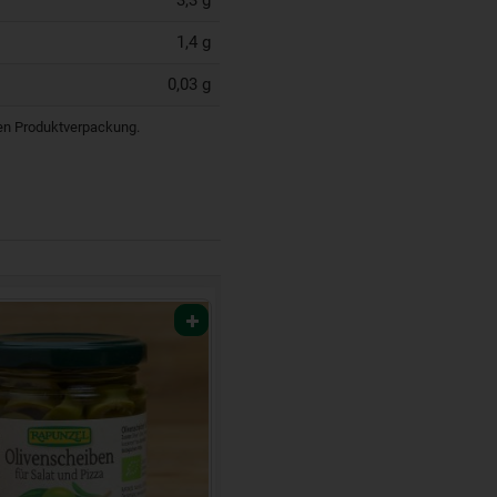
1,4 g
0,03 g
igen Produktverpackung.