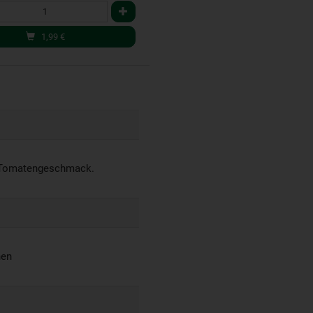
1,99
€
er Tomatengeschmack.
hen