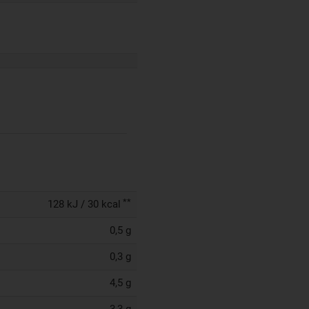
**
128 kJ / 30 kcal
0,5 g
0,3 g
4,5 g
3,3 g