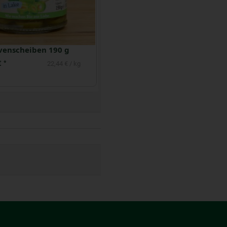
Artischockenherzen in Olivenöl 120 g
Dolmas Weinblätter gefüllt mit Reis
€
5,49 €
*
*
49,92 € / kg
19,61 € / kg