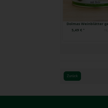
Olivenscheiben 190 g
Hummus Tahin
3,99 €
2,79 €
*
*
22,44 € / kg
18,
Zurück