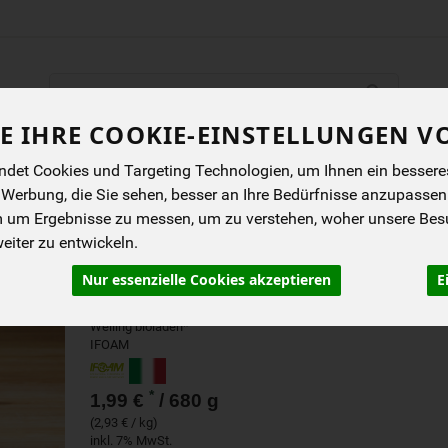
Produkt
E IHRE COOKIE-EINSTELLUNGEN V
ENES
BIOKISTEN
ANGEBOTE
NEUES
I
det Cookies und Targeting Technologien, um Ihnen ein besseres 
 Werbung, die Sie sehen, besser an Ihre Bedürfnisse anzupassen
m um Ergebnisse zu messen, um zu verstehen, woher unsere Be
PASSATA (TOMATENPÜRR
iter zu entwickeln.
Nur essenzielle Cookies akzeptieren
E
Aus sonnengereiften italienischen Bio-Tomaten
Weiling bioladen*
IFOAM
*
1,99 €
/ 680 g
(2,93 € / kg)
inkl. 7% MwSt.