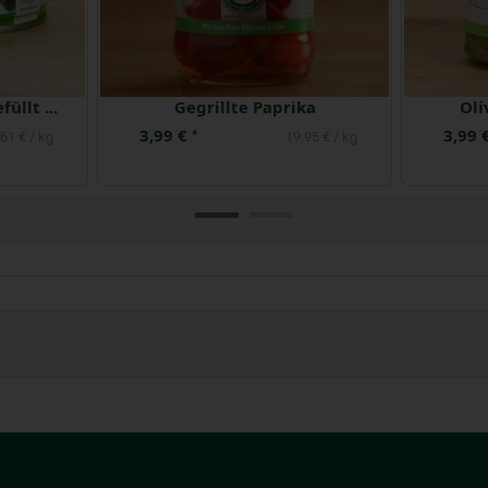
i
Gigantes Riesenbohnen, mariniert
3,89 €
5,99 
*
60 € / kg
21,87 € / kg