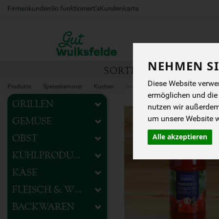
Firmenkunden
So funktioniert’s
Kundenkarte
NEHMEN SI
SORTIMENT
HOFEIG
Diese Website verwen
Produkte
Speisekammer
Kochen
Tomatenprodukte
ermöglichen und die
GRILLEN
nutzen wir außerde
um unsere Website we
GEMÜSE
Alle akzeptieren
OBST
KÜHLPRODUKTE
KÄSE
FLEISCH & WURST
BACKWAREN