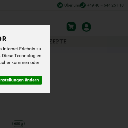
Über uns
+49 40 – 644 251 10
OR
NSPIRATION
REZEPTE
Internet-Erlebnis zu
. Diese Technologien
sucher kommen oder
EE) 680 ML
instellungen ändern
680 g