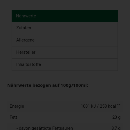
Nährwerte
Zutaten
Allergene
Hersteller
Inhaltsstoffe
Nährwerte bezogen auf 100g/100ml:
**
Energie
1081 kJ / 258 kcal
Fett
23 g
- davon gesättigte Fettsäuren
8,7 g