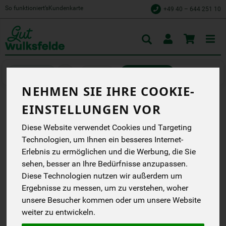
So funktioniert’s
Kundenkarte
+49 40 – 644 251 10
Toggle
cart
Kochen
Konserviertes
NEHMEN SIE IHRE COOKIE-
EINSTELLUNGEN VOR
WIENER WÜRSTCHEN
Diese Website verwendet Cookies und Targeting
Auf Nitritpökelsalz,
Technologien, um Ihnen ein besseres Internet-
Hefeextrakt und andere
Zusatzstoffe verzichten
Erlebnis zu ermöglichen und die Werbung, die Sie
wir aus Überzeugung.
sehen, besser an Ihre Bedürfnisse anzupassen.
Ohne Gluten, ohne
Diese Technologien nutzen wir außerdem um
Laktose.
Ökoland
Ergebnisse zu messen, um zu verstehen, woher
EG
unsere Besucher kommen oder um unsere Website
Handelsklasse
--
weiter zu entwickeln.