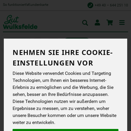
So funktioniert’s
Kundenkarte
+49 40 – 644 251 10
Toggle
cart
Bier
Alkoholfrei
NEHMEN SIE IHRE COOKIE-
EINSTELLUNGEN VOR
PINKUS MÜLLER''S MALZ
Diese Website verwendet Cookies und Targeting
Müllers Malz
Technologien, um Ihnen ein besseres Internet-
wohlschmeckend und
sehr bekömmlich
Erlebnis zu ermöglichen und die Werbung, die Sie
Pinkus
sehen, besser an Ihre Bedürfnisse anzupassen.
DB
Diese Technologien nutzen wir außerdem um
Handelsklasse
--
Ergebnisse zu messen, um zu verstehen, woher
unsere Besucher kommen oder um unsere Website
*
1,29 €
/ 0,33 l
weiter zu entwickeln.
MEHRWEG