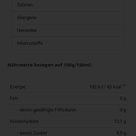
Zutaten
Allergene
Hersteller
Inhaltsstoffe
Nährwerte bezogen auf 100g/100ml:
**
Energie
182 kJ / 43 kcal
Fett
0 g
- davon gesättigte Fettsäuren
0 g
Kohlenhydrate
10,1 g
- davon Zucker
8,5 g