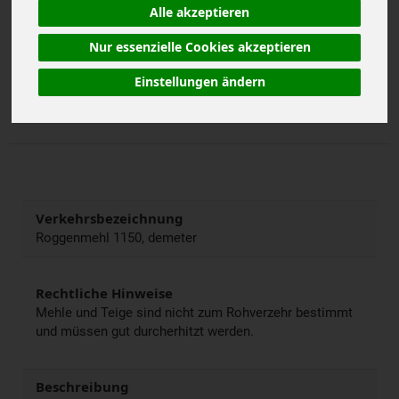
Alle akzeptieren
1 kg
Nur essenzielle Cookies akzeptieren
Anzahl
Einstellungen ändern
2,69
€
Verkehrsbezeichnung
Roggenmehl 1150, demeter
Rechtliche Hinweise
Mehle und Teige sind nicht zum Rohverzehr bestimmt
und müssen gut durcherhitzt werden.
Beschreibung