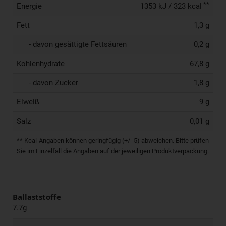
**
Energie
1353 kJ / 323 kcal
Fett
1,3 g
- davon gesättigte Fettsäuren
0,2 g
Kohlenhydrate
67,8 g
- davon Zucker
1,8 g
Eiweiß
9 g
Salz
0,01 g
** Kcal-Angaben können geringfügig (+/- 5) abweichen. Bitte prüfen
Sie im Einzelfall die Angaben auf der jeweiligen Produktverpackung.
Ballaststoffe
7.7g