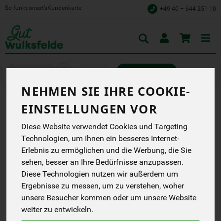
So funktioniert’s
Kundenkarte
+49 40 – 644 251 10
Toggle
cart
Backen
Mehl & Getreide
NEHMEN SIE IHRE COOKIE-
EINSTELLUNGEN VOR
ROGGENMEHL 1150
Diese Website verwendet Cookies und Targeting
Für herzhafte Brote und
Brötchen
Technologien, um Ihnen ein besseres Internet-
Erlebnis zu ermöglichen und die Werbung, die Sie
Spielberger
DD
sehen, besser an Ihre Bedürfnisse anzupassen.
DE-ÖKO-007
Diese Technologien nutzen wir außerdem um
Ergebnisse zu messen, um zu verstehen, woher
*
2,69 €
/ 1 kg
unsere Besucher kommen oder um unsere Website
(2,69 € / kg)
weiter zu entwickeln.
inkl. 7% MwSt.