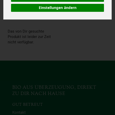
NICHT V
Einstellungen ändern
ERFÜGBAR.
Das von Dir gesuchte
Produkt ist leider zur Zeit
nicht verfügbar.
BIO AUS ÜBERZEUGUNG, DIREKT
ZU DIR NACH HAUSE
GUT BETREUT
Kontakt