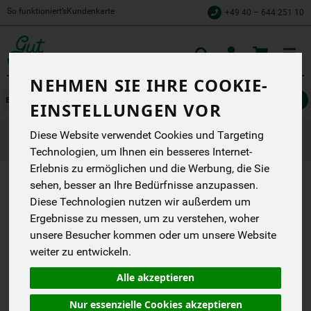
So funktioniert’s
Kundenkarte
+49 40 – 644 251 10
Toggle
cart
NEHMEN SIE IHRE COOKIE-
Müsli, Nüsse, Trockenfrüchte
Müsli & Krunchys
EINSTELLUNGEN VOR
Produkte
Speisekammer
Müsli, Nüsse, Trockenfrüchte
Diese Website verwendet Cookies und Targeting
Müsli & Krunchys
Technologien, um Ihnen ein besseres Internet-
Erlebnis zu ermöglichen und die Werbung, die Sie
sehen, besser an Ihre Bedürfnisse anzupassen.
PRODUKT "X
Diese Technologien nutzen wir außerdem um
MÜSLI
Ergebnisse zu messen, um zu verstehen, woher
unsere Besucher kommen oder um unsere Website
KRUNCHY
weiter zu entwickeln.
HAFER
Alle akzeptieren
ALTERNATIV
GESÜSST"
Nur essenzielle Cookies akzeptieren