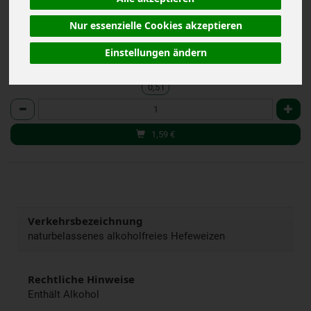
(3,18 € / Liter)
Nur essenzielle Cookies akzeptieren
ab 20: 0,5 l 1,49 € (2,98 € / Liter)
inkl. 19% MwSt.
Einstellungen ändern
Mindestalter: 16 Jahre
0,5 l
Anzahl
1,59
€
Verkehrsbezeichnung
naturbelassenes alkoholfreies Hefeweizen
Rechtliche Hinweise
Enthält Alkohol