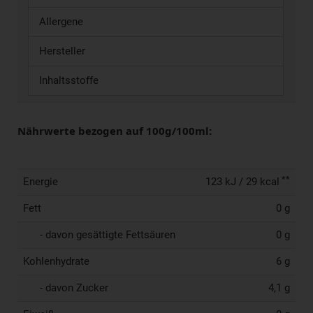
Allergene
Hersteller
Inhaltsstoffe
Nährwerte bezogen auf 100g/100ml:
**
Energie
123 kJ / 29 kcal
Fett
0 g
- davon gesättigte Fettsäuren
0 g
Kohlenhydrate
6 g
- davon Zucker
4,1 g