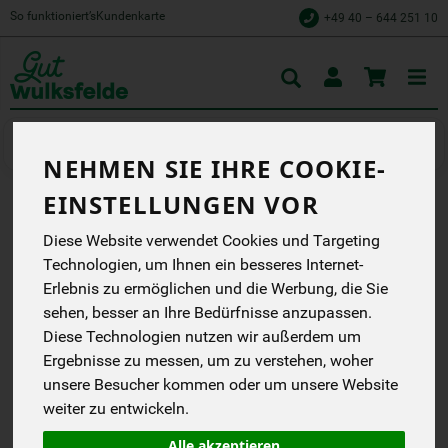
So funktioniert’s
Kundenkarte
+49 40 – 644 251 10
Toggle
cart
Bier
Alkoholfrei
NEHMEN SIE IHRE COOKIE-
EINSTELLUNGEN VOR
STÖRTEBEKER ALK.FREI
Diese Website verwendet Cookies und Targeting
BERNSTEIN WEIZEN
Technologien, um Ihnen ein besseres Internet-
Erlebnis zu ermöglichen und die Werbung, die Sie
naturbelassenes
sehen, besser an Ihre Bedürfnisse anzupassen.
alkoholfreies Hefeweizen
Störtebeker
Diese Technologien nutzen wir außerdem um
EG
Ergebnisse zu messen, um zu verstehen, woher
Handelsklasse
--
unsere Besucher kommen oder um unsere Website
weiter zu entwickeln.
*
1,59 €
/ 0,5 l
MEHRWEG
Alle akzeptieren